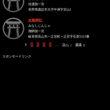
信濃国一宮
長野県諏訪市大字中洲字宮山1
水無神社
みなしじんじゃ
飛騨国一宮
岐阜県高山市一之宮町一之宮字石原5323番
1
2
3
4
5
…
次へ
›
最後
»
スポンサードリンク