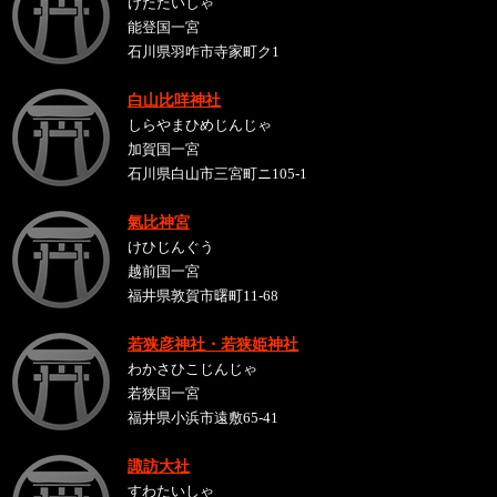
けたたいしゃ
能登国一宮
石川県羽咋市寺家町ク1
白山比咩神社
しらやまひめじんじゃ
加賀国一宮
石川県白山市三宮町ニ105-1
氣比神宮
けひじんぐう
越前国一宮
福井県敦賀市曙町11-68
若狭彦神社・若狭姫神社
わかさひこじんじゃ
若狭国一宮
福井県小浜市遠敷65-41
諏訪大社
すわたいしゃ