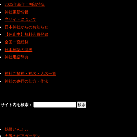
2025年新年！初詣特集
神社更新情報
当サイトについて
日本神社からのお知らせ
【休止中】無料会員登録
全国一宮総覧
日本神話の世界
神社用語辞典
神社ご祭神・神名・人名一覧
神社の参拝の仕方・作法
サイト内を検索：
鶴橋いんふぉ
大阪のビアガーデン