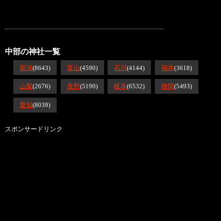
中部の神社一覧
新潟
(8643)
富山
(4590)
石川
(4144)
福井
(3618)
山梨
(2676)
長野
(5190)
岐阜
(6532)
静岡
(5493)
愛知
(8039)
スポンサードリンク