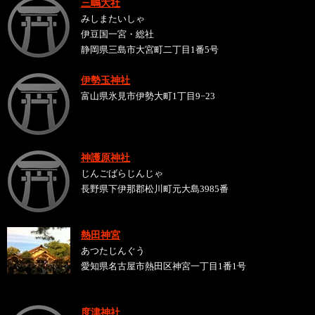
三嶋大社
みしまたいしゃ
伊豆国一宮・総社
静岡県三島市大宮町二丁目1番5号
伊勢玉神社
富山県氷見市伊勢大町1丁目9−23
神護原神社
じんごばらじんじゃ
長野県下伊那郡松川町元大島3985番
熱田神宮
あつたじんぐう
愛知県名古屋市熱田区神宮一丁目1番1号
度津神社