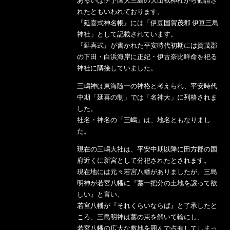
あるいは伊予国大三島の大山祇神社から勧請さ
れたともいわれております。
『延喜式神名帳』には「伊豆国賀茂郡 伊豆三島
神社」として記載されています。
『延喜式』が書かれた平安時代初期には賀茂郡
の下田・白浜海岸に正妃・伊古奈比咩命を祀る
神社に隣接していました。
三嶋神は東海随一の神格と考えられ、平安時代
中期「延喜の制」では「名神大」に列格されま
した。
社名・神名の「三嶋」は、地名ともなりまし
た。
現在の三嶋大社は、平安中期以降に田方郡の国
府近くに新宮として分祀されたとされます。
現在地には元々若宮八幡がありましたが、三島
明神が若宮八幡に『藁一把分の土地を譲って欲
しい』と言い、
若宮八幡が『それくらいならば』と了承したと
ころ、三島明神は藁の束を解いて輪にし、
若宮八幡の広大な敷地を囲んで占有してしまっ