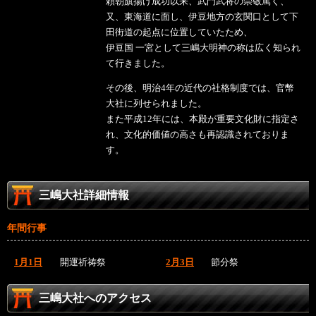
頼朝旗揚げ成功以来、武門武将の崇敬篤く、
又、東海道に面し、伊豆地方の玄関口として下
田街道の起点に位置していたため、
伊豆国 一宮として三嶋大明神の称は広く知られ
て行きました。
その後、明治4年の近代の社格制度では、官幣
大社に列せられました。
また平成12年には、本殿が重要文化財に指定さ
れ、文化的価値の高さも再認識されておりま
す。
三嶋大社詳細情報
年間行事
1月1日
開運祈祷祭
2月3日
節分祭
三嶋大社へのアクセス