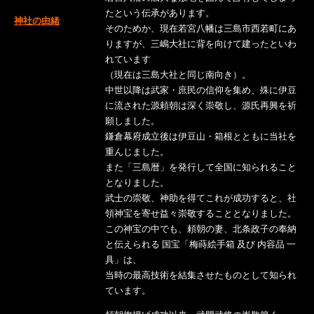
たという伝承があります。
神社の由緒
そのためか、現在若宮八幡は三島市西若町にあ
りますが、三嶋大社に背を向けて建ったといわ
れています
（現在は三島大社と同じ南向き）。
中世以降は武家・庶民の信仰を集め、殊に伊豆
に流された源頼朝は深く崇敬し、源氏再興を祈
願しました。
鎌倉幕府成立後は伊豆山・箱根とともに当社を
重んじました。
また「三島暦」を発行して全国に知られること
となりました。
武士の崇敬、神助を得てこれが成功すると、社
領神宝を寄せ益々崇敬することとなりました。
この神宝の中でも、頼朝の妻、北条政子の奉納
と伝えられる 国宝「梅蒔絵手箱 及び 内容品 一
具」は、
当時の最高技術を結集させたものとして知られ
ています。