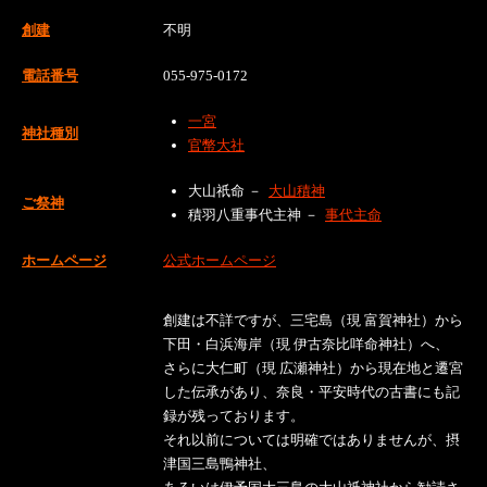
創建
不明
電話番号
055-975-0172
一宮
神社種別
官幣大社
大山祇命 －
大山積神
ご祭神
積羽八重事代主神 －
事代主命
ホームページ
公式ホームページ
創建は不詳ですが、三宅島（現 富賀神社）から
下田・白浜海岸（現 伊古奈比咩命神社）へ、
さらに大仁町（現 広瀬神社）から現在地と遷宮
した伝承があり、奈良・平安時代の古書にも記
録が残っております。
それ以前については明確ではありませんが、摂
津国三島鴨神社、