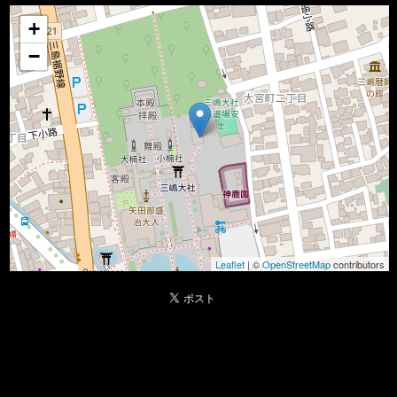
+
−
Leaflet
| ©
OpenStreetMap
contributors