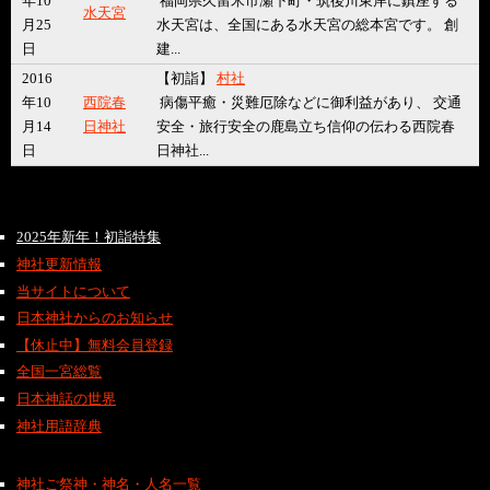
年10
福岡県久留米市瀬下町・筑後川東岸に鎮座する
水天宮
月25
水天宮は、全国にある水天宮の総本宮です。 創
日
建...
2016
【初詣】
村社
年10
西院春
病傷平癒・災難厄除などに御利益があり、 交通
月14
日神社
安全・旅行安全の鹿島立ち信仰の伝わる西院春
日
日神社...
2025年新年！初詣特集
神社更新情報
当サイトについて
日本神社からのお知らせ
【休止中】無料会員登録
全国一宮総覧
日本神話の世界
神社用語辞典
神社ご祭神・神名・人名一覧