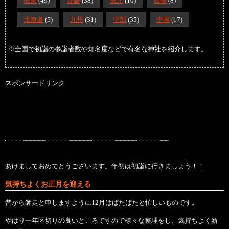
関東
(49)
近畿
(38)
東北
(10)
四国
(8)
北海道
(5)
九州
(31)
中部
(35)
中国
(17)
※全国で初詣の参詣者数や知名度などで有名な神社を紹介します。
スポンサードリンク
あけましておめでとうございます。年初は初詣に行きましょう！！
気持ちよくお正月を迎える
昔から師走と申しますように12月はばたばたと忙しいものです。
やはり一年区切りの良いところですので様々な整理をし、気持ちよく新