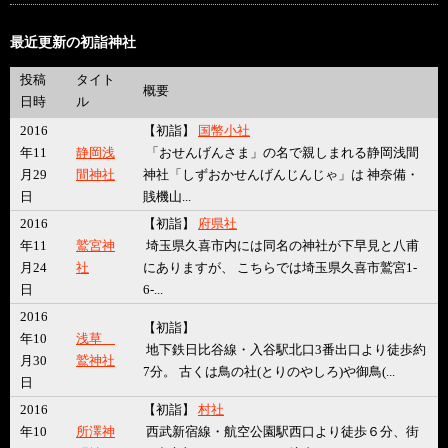
最近更新の初詣神社
投稿
タイト
概要
日時
ル
2016
【初詣】
国幣小社
年11
静岡浅
「おせんげんさま」の名で親しまれる静岡浅間
月29
間神社
神社「しずおかせんげんじんじゃ」は 神奈備・
日
賎機山...
2016
【初詣】
府県社
年11
鷲宮神
埼玉県久喜市内には同名の神社が下早見と八甫
月24
社
にありますが、 こちらでは埼玉県久喜市鷲宮1-
日
6-...
2016
【初詣】
年10
浅草
地下鉄日比谷線・入谷駅北口3番出口より徒歩約
月30
鷲神社
7分。 古くは鳥の社(とりのやしろ)や御鳥(...
日
2016
【初詣】
村社
年10
所澤神
西武新宿線・航空公園駅西口より徒歩６分、街