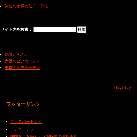
神社の参拝の仕方・作法
サイト内を検索：
鶴橋いんふぉ
大阪のビアガーデン
東京のビアガーデン
^ Page Top
フッターリンク
エキスパートナビ
ビアガーデン
四国八十八箇所・寺院検索の霊場巡礼