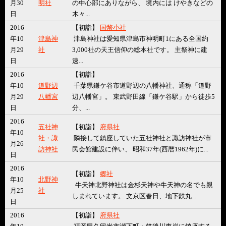
月30
明社
の中心部にありながら、 境内には けやきなどの
日
木々...
2016
【初詣】
国幣小社
年10
津島神
津島神社は愛知県津島市神明町1にある全国約
月29
社
3,000社の天王信仰の総本社です。 主祭神に建
日
速...
2016
【初詣】
年10
道野辺
千葉県鎌ケ谷市道野辺の八幡神社、通称「道野
月29
八幡宮
辺八幡宮」。 東武野田線「鎌ケ谷駅」から徒歩5
日
分、...
2016
五社神
【初詣】
府県社
年10
社・諏
隣接して鎮座していた五社神社と諏訪神社が市
月26
訪神社
民会館建設に伴い、 昭和37年(西暦1962年)に...
日
2016
【初詣】
郷社
年10
北野神
牛天神北野神社は金杉天神や牛天神の名でも親
月25
社
しまれています。 文京区春日、地下鉄丸...
日
2016
【初詣】
府県社