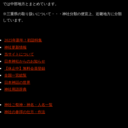
では中部地方とまとめています。
※三重県の取り扱いについて・・・神社分類の便宜上、近畿地方に分類
しています。
2025年新年！初詣特集
神社更新情報
当サイトについて
日本神社からのお知らせ
【休止中】無料会員登録
全国一宮総覧
日本神話の世界
神社用語辞典
神社ご祭神・神名・人名一覧
神社の参拝の仕方・作法