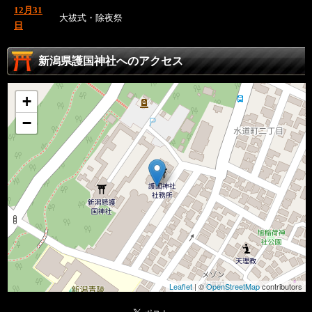
12月31
大祓式・除夜祭
日
新潟県護国神社へのアクセス
+
−
Leaflet
| ©
OpenStreetMap
contributors