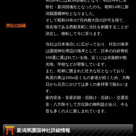
明治8年には新潟招魂社となり、明治34年に官
祭社・新潟招魂社となったのち、昭和14年に新
潟縣護國神社となりました。
そして昭和16年の7月内務大臣の許可を得て、
神社の由緒
現在地である西船見町に当社を創建することが
決定し、移転して今に至ります。
当社は日本海沿いに広がっており、付近の海岸
は護国神社周辺の海岸として、日本の白砂青松
100選に選ばれている他、近くには水族館や観
光地、学校などが密集しています。
また、松林に囲まれた壮大な社となっており、
鳥居の奥は100m近くもの参道が続くため、大晦
日から元旦にかけては多くの参拝客で賑わいま
す。
家内安全・安産祈願・厄除け・厄祓い・交通安
全・八方除そして方位除の御利益があり、今も
昔も多くの人に親しまれています。
新潟県護国神社詳細情報