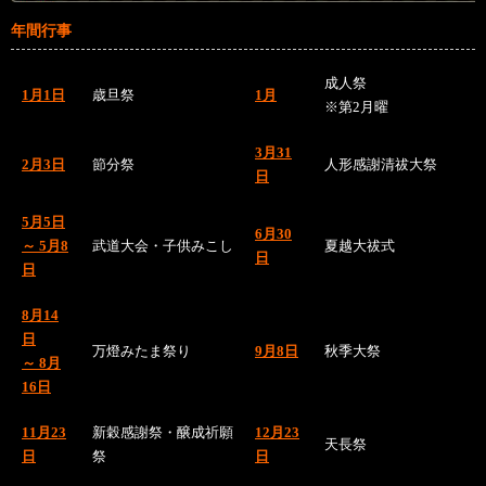
年間行事
成人祭
1月1日
歳旦祭
1月
※第2月曜
3月31
2月3日
節分祭
人形感謝清祓大祭
日
5月5日
6月30
～ 5月8
武道大会・子供みこし
夏越大祓式
日
日
8月14
日
万燈みたま祭り
9月8日
秋季大祭
～ 8月
16日
11月23
新穀感謝祭・醸成祈願
12月23
天長祭
日
祭
日