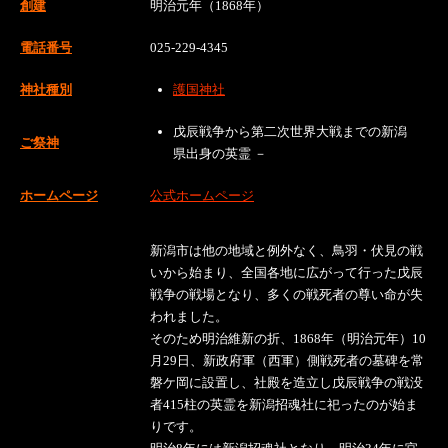
創建
明治元年（1868年）
電話番号
025-229-4345
神社種別
護国神社
戊辰戦争から第二次世界大戦までの新潟
ご祭神
県出身の英霊 －
ホームページ
公式ホームページ
新潟市は他の地域と例外なく、鳥羽・伏見の戦
いから始まり、全国各地に広がって行った戊辰
戦争の戦場となり、多くの戦死者の尊い命が失
われました。
そのため明治維新の折、1868年（明治元年）10
月29日、新政府軍（西軍）側戦死者の墓碑を常
磐ケ岡に設置し、社殿を造立し戊辰戦争の戦没
者415柱の英霊を新潟招魂社に祀ったのが始ま
りです。