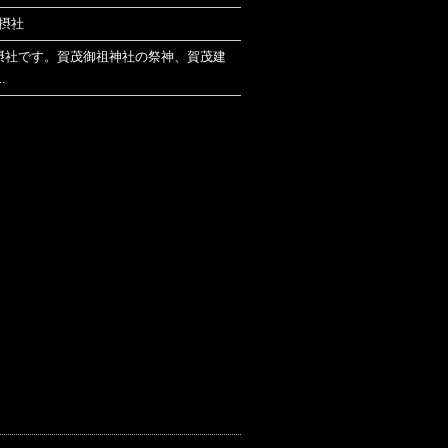
摂社
摂社です。賀茂御祖神社の祭神、賀茂建
.