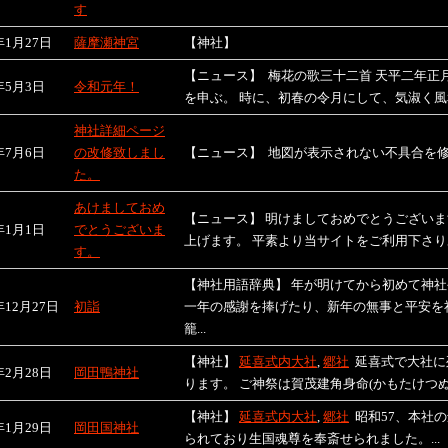
す
年1月27日
薩摩瀬神宮
【神社】
【ニュース】
梅花の歌三十二首 天平二年正
年5月3日
令和元年！
を申ぶ。 時に、初春の令月にして、気淑く風和
神社詳細ページ
年7月6日
の改修致しまし
【ニュース】
地図が表示されない不具合を
た。
あけましておめ
【ニュース】
明けましておめでとうございま
年1月1日
でとうございま
上げます。 平素より当サイトをご利用下さりあ
す。
【神社用語辞典】
年が明けてから初めて神社
年12月27日
初詣
一年の感謝を捧げたり、新年の無事と平安を
籠...
【神社】
延喜式内大社
,
郷社
延喜式で大社に
年2月28日
岡田鴨神社
ります。 ご神祭は賀茂建角身命(かもたけつぬ.
【神社】
延喜式内大社
,
郷社
昭和57、本社
年1月29日
岡田国神社
られており生国魂尊を奉斎せられました。...