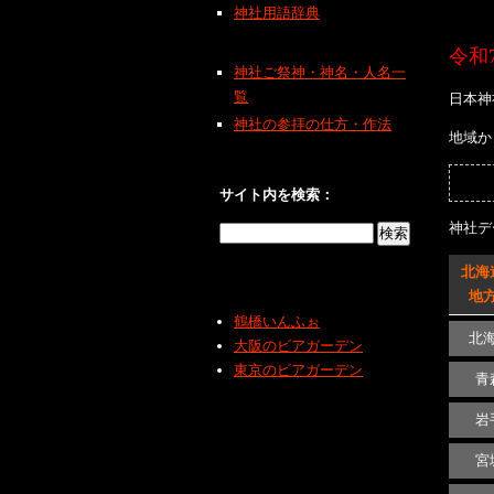
神社用語辞典
令和7
神社ご祭神・神名・人名一
覧
日本神
神社の参拝の仕方・作法
地域か
サイト内を検索：
神社デ
北海
地
鶴橋いんふぉ
北
大阪のビアガーデン
東京のビアガーデン
青
岩
宮