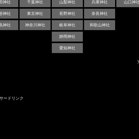
田神社
千葉神社
山梨神社
兵庫神社
山口神
形神社
東京神社
長野神社
奈良神社
島神社
神奈川神社
岐阜神社
和歌山神社
静岡神社
愛知神社
サードリンク