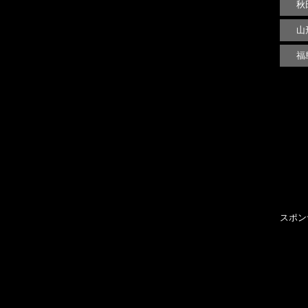
秋
山
福
スポン