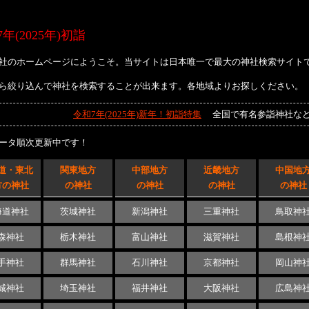
年(2025年)初詣
社のホームページにようこそ。当サイトは日本唯一で最大の神社検索サイト
ら絞り込んで神社を検索することが出来ます。各地域よりお探しください。
令和7年(2025年)新年！初詣特集
全国で有名参詣神社など
ータ順次更新中です！
道・東北
関東地方
中部地方
近畿地方
中国地
方の神社
の神社
の神社
の神社
の神社
海道神社
茨城神社
新潟神社
三重神社
鳥取神
森神社
栃木神社
富山神社
滋賀神社
島根神
手神社
群馬神社
石川神社
京都神社
岡山神
城神社
埼玉神社
福井神社
大阪神社
広島神