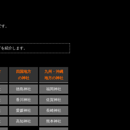
です。
を紹介します。
方
四国地方
九州・沖縄
の神社
地方の神社
社
徳島神社
福岡神社
社
香川神社
佐賀神社
社
愛媛神社
長崎神社
社
高知神社
熊本神社