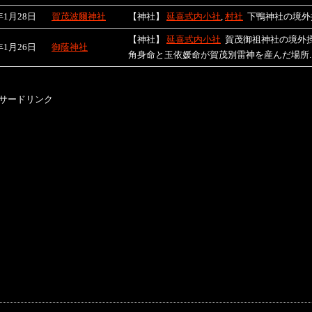
年1月28日
賀茂波爾神社
【神社】
延喜式内小社
,
村社
下鴨神社の境外
【神社】
延喜式内小社
賀茂御祖神社の境外
年1月26日
御蔭神社
角身命と玉依媛命が賀茂別雷神を産んだ場所..
サードリンク