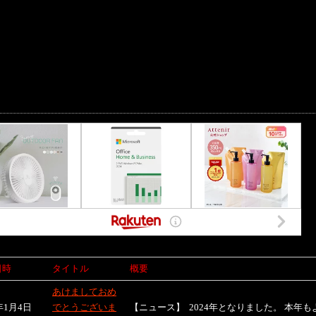
日時
タイトル
概要
あけましておめ
年1月4日
でとうございま
【ニュース】
2024年となりました。 本年