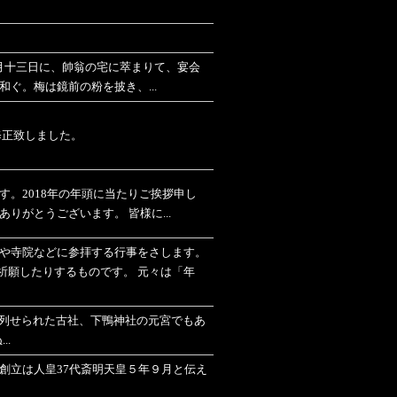
月十三日に、帥翁の宅に萃まりて、宴会
ぐ。梅は鏡前の粉を披き、...
修正致しました。
す。2018年の年頭に当たりご挨拶申し
りがとうございます。 皆様に...
や寺院などに参拝する行事をさします。
祈願したりするものです。 元々は「年
列せられた古社、下鴨神社の元宮でもあ
..
の創立は人皇37代斎明天皇５年９月と伝え