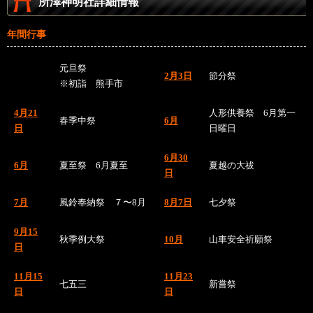
所澤神明社詳細情報
年間行事
元旦祭
2月3日
節分祭
※初詣 熊手市
4月21
人形供養祭 6月第一
春季中祭
6月
日
日曜日
6月30
6月
夏至祭 6月夏至
夏越の大祓
日
7月
風鈴奉納祭 ７〜8月
8月7日
七夕祭
9月15
秋季例大祭
10月
山車安全祈願祭
日
11月15
11月23
七五三
新嘗祭
日
日