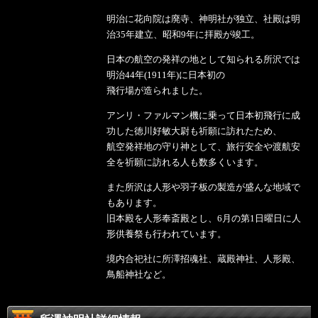
明治に花向院は廃寺、神明社が独立、社殿は明
治35年建立、昭和9年に拝殿が竣工。
日本の航空の発祥の地として知られる所沢では
明治44年(1911年)に日本初の
飛行場が造られました。
アンリ・ファルマン機に乗って日本初飛行に成
功した徳川好敏大尉も祈願に訪れたため、
航空発祥地の守り神として、旅行安全や渡航安
全を祈願に訪れる人も数多くいます。
また所沢は人形や羽子板の製造が盛んな地域で
もあります。
旧本殿を人形奉斎殿とし、6月の第1日曜日に人
形供養祭も行われています。
境内合祀社に所澤招魂社、蔵殿神社、人形殿、
鳥船神社など。