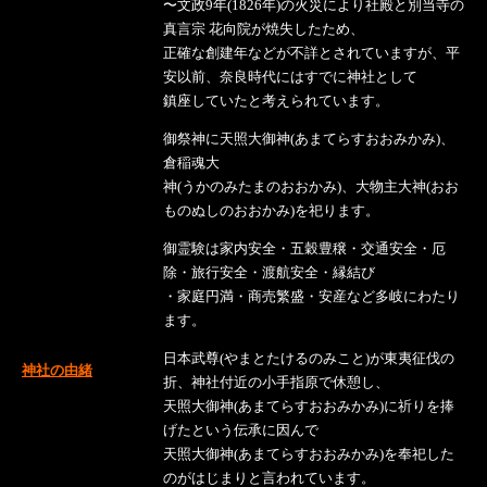
〜文政9年(1826年)の火災により社殿と別当寺の
真言宗 花向院が焼失したため、
正確な創建年などが不詳とされていますが、平
安以前、奈良時代にはすでに神社として
鎮座していたと考えられています。
御祭神に天照大御神(あまてらすおおみかみ)、
倉稲魂大
神(うかのみたまのおおかみ)、大物主大神(おお
ものぬしのおおかみ)を祀ります。
御霊験は家内安全・五穀豊穣・交通安全・厄
除・旅行安全・渡航安全・縁結び
・家庭円満・商売繁盛・安産など多岐にわたり
ます。
日本武尊(やまとたけるのみこと)が東夷征伐の
神社の由緒
折、神社付近の小手指原で休憩し、
天照大御神(あまてらすおおみかみ)に祈りを捧
げたという伝承に因んで
天照大御神(あまてらすおおみかみ)を奉祀した
のがはじまりと言われています。