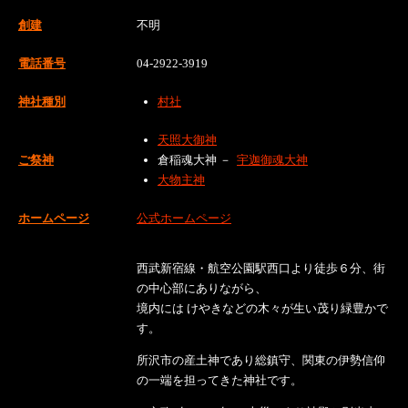
創建
不明
電話番号
04-2922-3919
神社種別
村社
天照大御神
ご祭神
倉稲魂大神 －
宇迦御魂大神
大物主神
ホームページ
公式ホームページ
西武新宿線・航空公園駅西口より徒歩６分、街
の中心部にありながら、
境内には けやきなどの木々が生い茂り緑豊かで
す。
所沢市の産土神であり総鎮守、関東の伊勢信仰
の一端を担ってきた神社です。