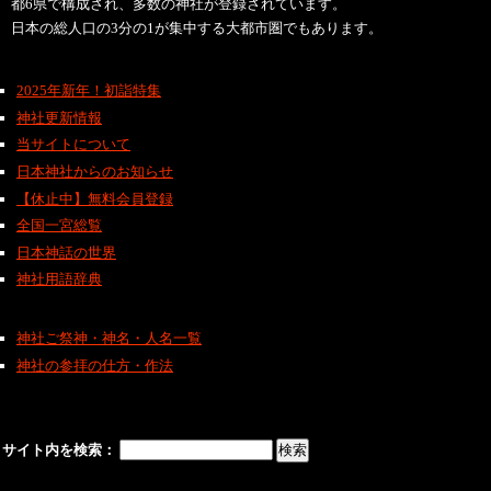
都6県で構成され、多数の神社が登録されています。
日本の総人口の3分の1が集中する大都市圏でもあります。
2025年新年！初詣特集
神社更新情報
当サイトについて
日本神社からのお知らせ
【休止中】無料会員登録
全国一宮総覧
日本神話の世界
神社用語辞典
神社ご祭神・神名・人名一覧
神社の参拝の仕方・作法
サイト内を検索：