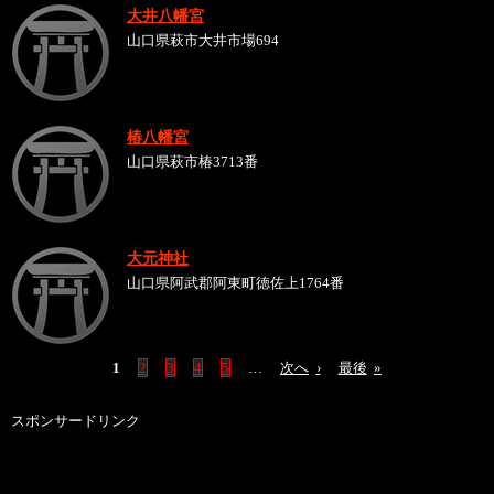
大井八幡宮
山口県萩市大井市場694
椿八幡宮
山口県萩市椿3713番
大元神社
山口県阿武郡阿東町徳佐上1764番
1
2
3
4
5
…
次へ
›
最後
»
スポンサードリンク