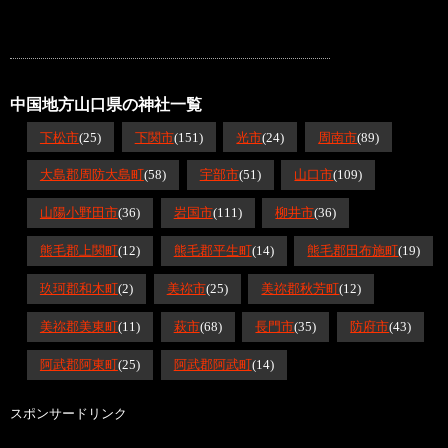
中国地方山口県の神社一覧
下松市
(25)
下関市
(151)
光市
(24)
周南市
(89)
大島郡周防大島町
(58)
宇部市
(51)
山口市
(109)
山陽小野田市
(36)
岩国市
(111)
柳井市
(36)
熊毛郡上関町
(12)
熊毛郡平生町
(14)
熊毛郡田布施町
(19)
玖珂郡和木町
(2)
美祢市
(25)
美祢郡秋芳町
(12)
美祢郡美東町
(11)
萩市
(68)
長門市
(35)
防府市
(43)
阿武郡阿東町
(25)
阿武郡阿武町
(14)
スポンサードリンク