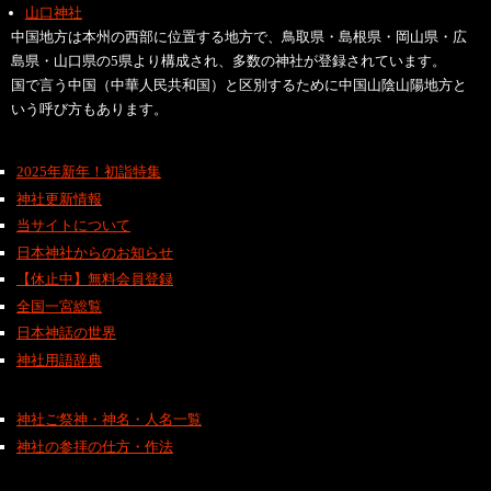
山口神社
中国地方は本州の西部に位置する地方で、鳥取県・島根県・岡山県・広
島県・山口県の5県より構成され、多数の神社が登録されています。
国で言う中国（中華人民共和国）と区別するために中国山陰山陽地方と
いう呼び方もあります。
2025年新年！初詣特集
神社更新情報
当サイトについて
日本神社からのお知らせ
【休止中】無料会員登録
全国一宮総覧
日本神話の世界
神社用語辞典
神社ご祭神・神名・人名一覧
神社の参拝の仕方・作法