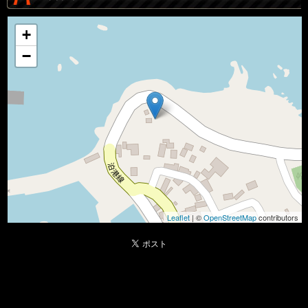
+
−
Leaflet
| ©
OpenStreetMap
contributors