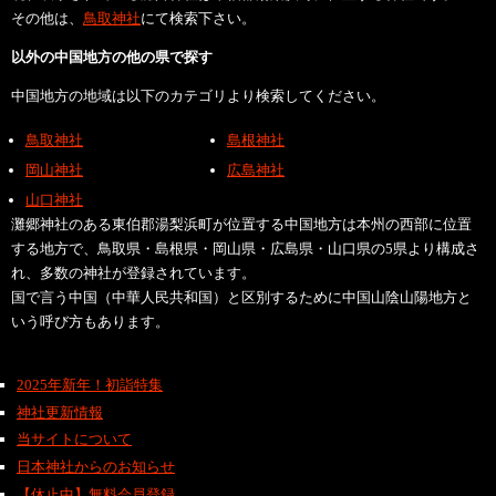
その他は、
鳥取神社
にて検索下さい。
以外の中国地方の他の県で探す
中国地方の地域は以下のカテゴリより検索してください。
鳥取神社
島根神社
岡山神社
広島神社
山口神社
灘郷神社のある東伯郡湯梨浜町が位置する中国地方は本州の西部に位置
する地方で、鳥取県・島根県・岡山県・広島県・山口県の5県より構成さ
れ、多数の神社が登録されています。
国で言う中国（中華人民共和国）と区別するために中国山陰山陽地方と
いう呼び方もあります。
2025年新年！初詣特集
神社更新情報
当サイトについて
日本神社からのお知らせ
【休止中】無料会員登録