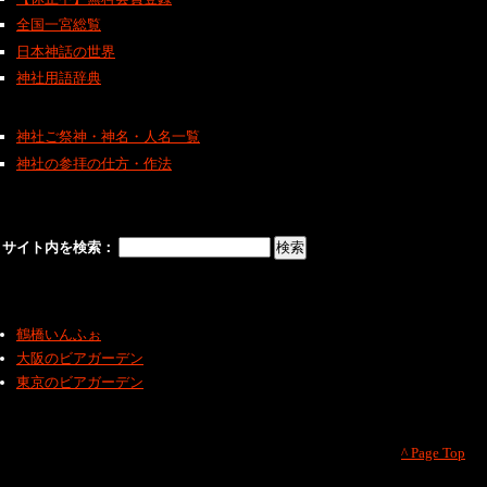
全国一宮総覧
日本神話の世界
神社用語辞典
神社ご祭神・神名・人名一覧
神社の参拝の仕方・作法
サイト内を検索：
鶴橋いんふぉ
大阪のビアガーデン
東京のビアガーデン
^ Page Top