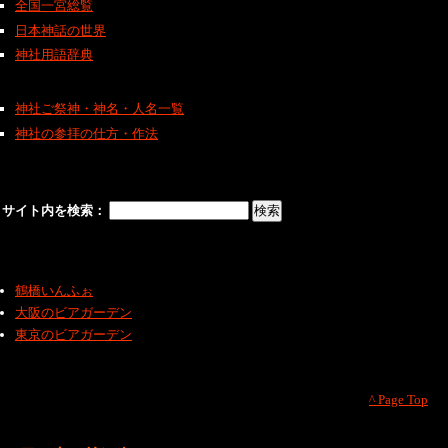
全国一宮総覧
日本神話の世界
神社用語辞典
神社ご祭神・神名・人名一覧
神社の参拝の仕方・作法
サイト内を検索：
鶴橋いんふぉ
大阪のビアガーデン
東京のビアガーデン
^ Page Top