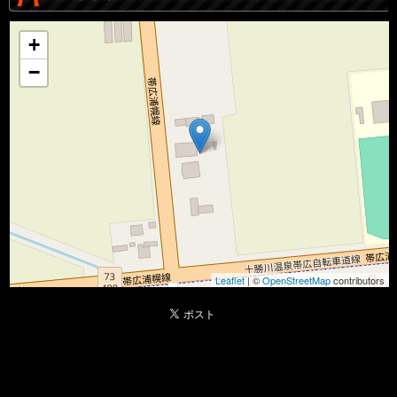
+
−
Leaflet
| ©
OpenStreetMap
contributors