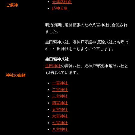
天津彦根命
ご祭神
応神天皇
明治初期に道路拡張のため八宮神社に合祀され
ました。
生田裔神八社、港神戸守護神 厄除八社とも呼ば
れ、生田神社を囲むように位置します。
生田裔神八社
生田神社
の裔神八社。港神戸守護神 厄除八社と
も呼ばれています。
神社の由緒
一宮神社
二宮神社
三宮神社
四宮神社
五宮神社
六宮神社
七宮神社
八宮神社