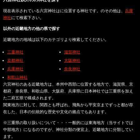
現在表示されている六宮神社はに位置する神社です。のその他は、
兵庫
神社
にて検索下さい。
以外の近畿地方の他の県で探す
近畿地方の地域は以下のカテゴリより検索してください。
三重神社
滋賀神社
京都神社
大阪神社
兵庫神社
奈良神社
和歌山神社
六宮神社のある近畿地方は、本州中西部に位置する地方で、滋賀県、京
都府、奈良県、和歌山県、大阪府、兵庫県に日本神社では三重県を加え
た二府五県で構成されます。
関東地方に対して、関西とも呼ばれ、飛鳥から平安京までずっと都が存
在した、日本の伝統的な歴史や文化の拠点でもあります。
※三重県の取り扱いについて・・・一般的には東海地方（当サイトでは
中部地方）になるのですが、神社分類の便宜上、近畿地方に分類してい
ます。