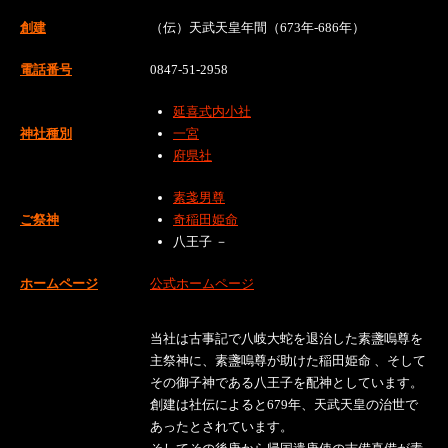
創建
（伝）天武天皇年間（673年-686年）
電話番号
0847-51-2958
延喜式内小社
神社種別
一宮
府県社
素戔男尊
ご祭神
奇稲田姫命
八王子 －
ホームページ
公式ホームページ
当社は古事記で八岐大蛇を退治した素盞嗚尊を
主祭神に、素盞嗚尊が助けた稲田姫命 、そして
その御子神である八王子を配神としています。
創建は社伝によると679年、天武天皇の治世で
あったとされています。