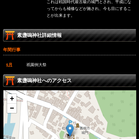
これは戦国時代最古級の城門とされ、平成にな
ってからも補修などが施され、今も目にするこ
とが出来ます。
素盞嗚神社詳細情報
年間行事
6月
祇園例大祭
素盞嗚神社へのアクセス
+
−