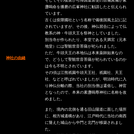
そしてその後唐から帰国遣唐使の吉備真備が素
盞嗚命を播磨の広峯神社に勧請したと伝えられ
ています。
古くは疫隈國社という名称で備後国風土記に記
されていますが、その後、神仏習合によって仏
教系の神・牛頭天王を祭神としていました。
別当寺が作られたり、本堂である天満宮（元本
地堂）には聖観世音菩薩が祀られました。
ただ、牛頭天王の本地仏は本来薬師如来なの
神社の由緒
で、どうして聖観世音菩薩が祀られているのか
は今も不明とされています。
その頃は江熊祇園牛頭天王社、祇園社、天王
社、などと呼ばれていましたが、明治時代に入
り神仏分離の際、当社の別当僧は還俗し、神官
となったので、本来の素盞嗚尊神社に名称を改
めました。
また、境内の北側を通る旧山陽道に面した場所
に、相方城遺構があり、江戸時代に当社の南西
に聳えた城山から中門と北門が移築されまし
た。