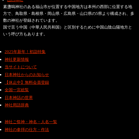
素盞嗚神社のある福山市が位置する中国地方は本州の西部に位置する地
方で、鳥取県・島根県・岡山県・広島県・山口県の5県より構成され、多
数の神社が登録されています。
国で言う中国（中華人民共和国）と区別するために中国山陰山陽地方と
いう呼び方もあります。
2025年新年！初詣特集
神社更新情報
当サイトについて
日本神社からのお知らせ
【休止中】無料会員登録
全国一宮総覧
日本神話の世界
神社用語辞典
神社ご祭神・神名・人名一覧
神社の参拝の仕方・作法