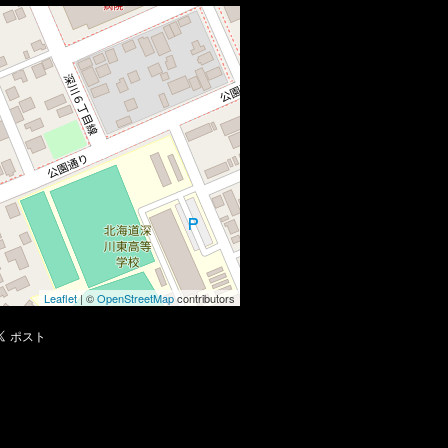
Leaflet
| ©
OpenStreetMap
contributors