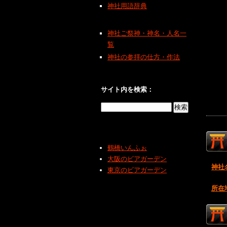
神社用語辞典
神社ご祭神・神名・人名一
覧
神社の参拝の仕方・作法
サイト内を検索：
鶴橋いんふぉ
大阪のビアガーデン
神社
東京のビアガーデン
所在