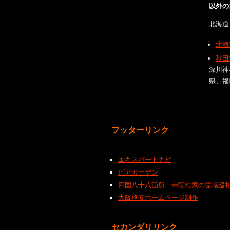
以外の
北海道
北海
秋田
深川神
県、福
フッターリンク
エキスパートナビ
ビアガーデン
四国八十八箇所・寺院検索の霊場巡
大阪格安ホームページ制作
セカンダリリンク