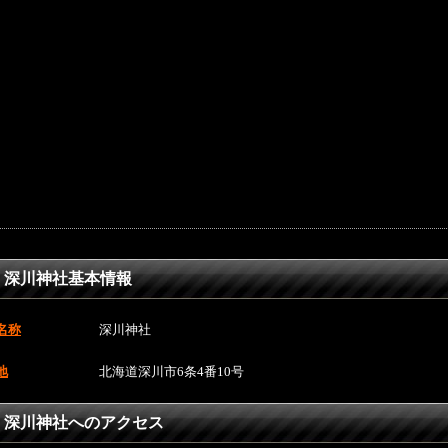
深川神社基本情報
名称
深川神社
地
北海道深川市6条4番10号
深川神社へのアクセス