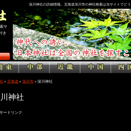
深川神社の詳細情報。北海道深川市の神社検索は当サイトでどう
索サ
付き
社
»
北海道
»
深川市
»
深川神社
深川神社
サードリンク