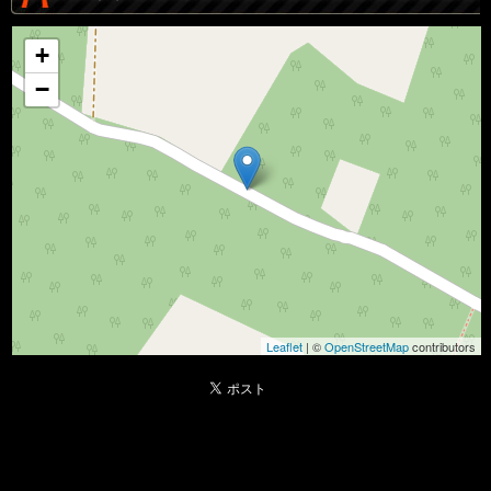
+
−
Leaflet
| ©
OpenStreetMap
contributors