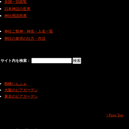
全国一宮総覧
日本神話の世界
神社用語辞典
神社ご祭神・神名・人名一覧
神社の参拝の仕方・作法
サイト内を検索：
鶴橋いんふぉ
大阪のビアガーデン
東京のビアガーデン
^ Page Top