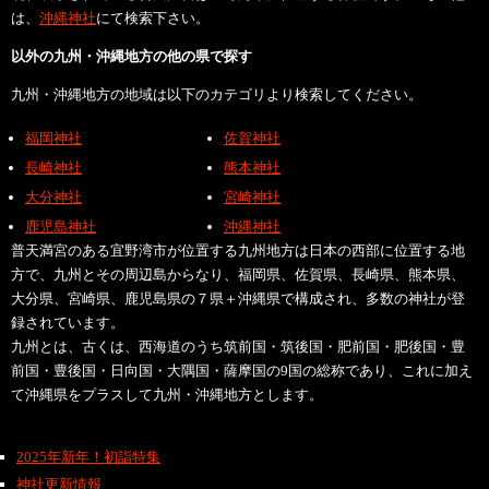
は、
沖縄神社
にて検索下さい。
以外の九州・沖縄地方の他の県で探す
九州・沖縄地方の地域は以下のカテゴリより検索してください。
福岡神社
佐賀神社
長崎神社
熊本神社
大分神社
宮崎神社
鹿児島神社
沖縄神社
普天満宮のある宜野湾市が位置する九州地方は日本の西部に位置する地
方で、九州とその周辺島からなり、福岡県、佐賀県、長崎県、熊本県、
大分県、宮崎県、鹿児島県の７県＋沖縄県で構成され、多数の神社が登
録されています。
九州とは、古くは、西海道のうち筑前国・筑後国・肥前国・肥後国・豊
前国・豊後国・日向国・大隅国・薩摩国の9国の総称であり、これに加え
て沖縄県をプラスして九州・沖縄地方とします。
2025年新年！初詣特集
神社更新情報