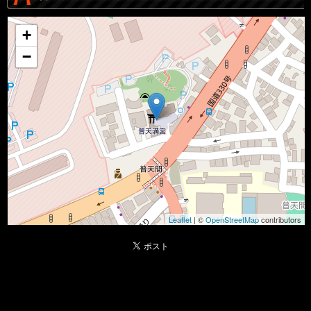
+
−
Leaflet
| ©
OpenStreetMap
contributors