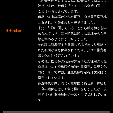
開聞岳を神体とする当社は山岳信仰に根差した
神社ですが、社伝を持ってしても創始の詳しい
ことは不明とされています。
伝承では山幸彦が訪れた竜宮・海神豊玉彦宮地
ともされ、和多都美とも称されました。
また、外海に面していることから航海神とも崇
神社の由緒
められており、江戸時代以降には琉球からも崇
敬を集めるようにまで至りました。
その証に航海安全を奉謝して琉球王より献納さ
れた額面が今も保存されており、指宿市指定有
形文化財に指定されています。
その他、松と梅の蒔絵が飾られた女性用の化粧
道具箱である松梅蒔絵櫛笥が国指定の重要文化
財に、そして本殿が鹿児島県指定有形文化財に
指定されています。
鎌倉時代以降、同じく薩摩国にある新田神社と
一宮の地位を激しく争う様になりましたが、現
在では両社友薩摩国の一宮として扱われていま
す。