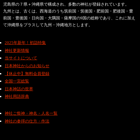
児島県の７県＋沖縄県で構成され、多数の神社が登録されています。
九州とは、古くは、西海道のうち筑前国・筑後国・肥前国・肥後国・豊
前国・豊後国・日向国・大隅国・薩摩国の9国の総称であり、これに加え
て沖縄県をプラスして九州・沖縄地方とします。
2025年新年！初詣特集
神社更新情報
当サイトについて
日本神社からのお知らせ
【休止中】無料会員登録
全国一宮総覧
日本神話の世界
神社用語辞典
神社ご祭神・神名・人名一覧
神社の参拝の仕方・作法