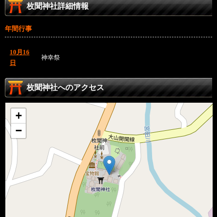
枚聞神社詳細情報
年間行事
10月16
神幸祭
日
枚聞神社へのアクセス
+
−