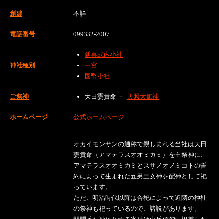
創建
不詳
電話番号
099332-2007
延喜式内小社
神社種別
一宮
国幣小社
ご祭神
大日孁貴命 －
天照大御神
ホームページ
公式ホームページ
オカイモンサンの通称で親しまれる当社は大日
孁貴命（アマテラスオオミカミ）を主祭神に、
アマテラスオオミカミとスサノオノミコトの誓
約によって生まれた五男三女神を配神として祀
っています。
ただ、明治時代以降は合祀によって近隣の神社
の祭神も祀っているので、諸説があります。