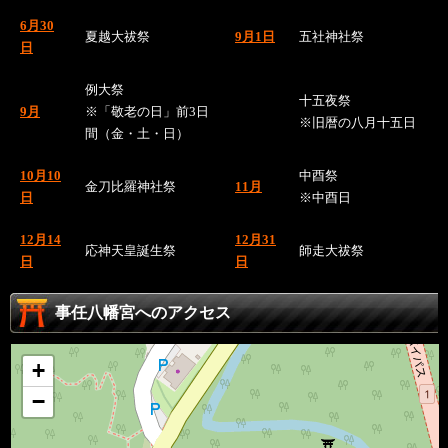
6月30
夏越大祓祭
9月1日
五社神社祭
日
例大祭
十五夜祭
9月
※「敬老の日」前3日
※旧暦の八月十五日
間（金・土・日）
10月10
中酉祭
金刀比羅神社祭
11月
日
※中酉日
12月14
12月31
応神天皇誕生祭
師走大祓祭
日
日
事任八幡宮へのアクセス
+
−