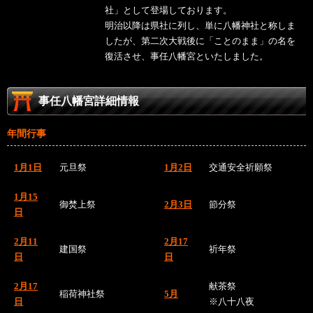
社」として登場しております。
明治以降は県社に列し、単に八幡神社と称しま
したが、第二次大戦後に「ことのまま」の名を
復活させ、事任八幡宮といたしました。
事任八幡宮詳細情報
年間行事
1月1日
元旦祭
1月2日
交通安全祈願祭
1月15
御焚上祭
2月3日
節分祭
日
2月11
2月17
建国祭
祈年祭
日
日
2月17
献茶祭
稲荷神社祭
5月
日
※八十八夜