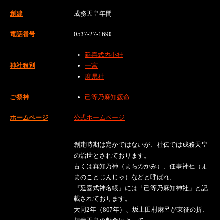
創建
成務天皇年間
電話番号
0537-27-1690
延喜式内小社
神社種別
一宮
府県社
ご祭神
己等乃麻知媛命
ホームページ
公式ホームページ
創建時期は定かではないが、社伝では成務天皇
の治世とされております。
古くは真知乃神（まちのかみ）、任事神社（ま
まのことじんじゃ）などと呼ばれ、
『延喜式神名帳』には「己等乃麻知神社」と記
載されております。
大同2年（807年）、坂上田村麻呂が東征の折、