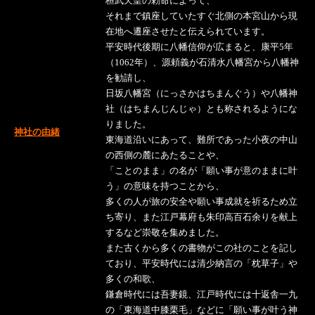
桓武天皇の勅命によって、
それまで鎮座していたすぐ北側の本宮山から現
在地へ遷座させたと伝えられています。
平安時代後期に八幡信仰が広まると、康平5年
（1062年）、源頼義が石清水八幡宮から八幡神
を勧請し、
日坂八幡宮（にっさかはちまんぐう）や八幡神
社（はちまんじんじゃ）とも称されるようにな
りました。
神社の由緒
東海道沿いにあって、難所であった小夜の中山
の西側の麓にあたることや、
「ことのまま」の名が「願い事が意のままに叶
う」の意味を持つことから、
多くの人が旅の安全や願い事成就を祈るため立
ち寄り、また江戸幕府も朱印高百石余りを献上
するなど崇敬を集めました。
また古くから多くの書物がこの社のことを記し
ており、平安時代には清少納言の「枕草子」や
多くの和歌、
鎌倉時代には吾妻鏡、江戸時代には十返舎一九
の「東海道中膝栗毛」などに「願い事が叶う神