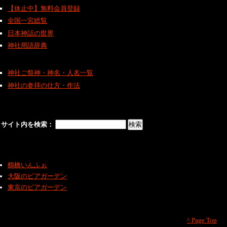
【休止中】無料会員登録
全国一宮総覧
日本神話の世界
神社用語辞典
神社ご祭神・神名・人名一覧
神社の参拝の仕方・作法
サイト内を検索：
鶴橋いんふぉ
大阪のビアガーデン
東京のビアガーデン
^ Page Top