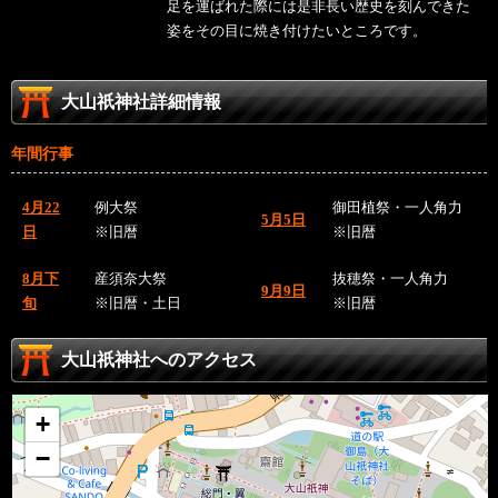
足を運ばれた際には是非長い歴史を刻んできた
姿をその目に焼き付けたいところです。
大山祇神社詳細情報
年間行事
4月22
例大祭
御田植祭・一人角力
5月5日
日
※旧暦
※旧暦
8月下
産須奈大祭
抜穂祭・一人角力
9月9日
旬
※旧暦・土日
※旧暦
大山祇神社へのアクセス
+
−