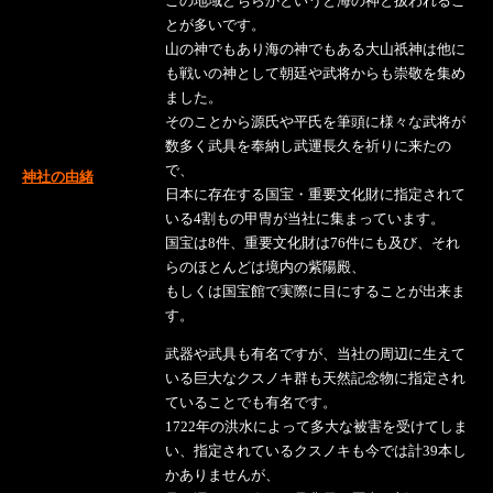
この地域どちらかというと海の神と扱われるこ
とが多いです。
山の神でもあり海の神でもある大山祇神は他に
も戦いの神として朝廷や武将からも崇敬を集め
ました。
そのことから源氏や平氏を筆頭に様々な武将が
数多く武具を奉納し武運長久を祈りに来たの
で、
神社の由緒
日本に存在する国宝・重要文化財に指定されて
いる4割もの甲冑が当社に集まっています。
国宝は8件、重要文化財は76件にも及び、それ
らのほとんどは境内の紫陽殿、
もしくは国宝館で実際に目にすることが出来ま
す。
武器や武具も有名ですが、当社の周辺に生えて
いる巨大なクスノキ群も天然記念物に指定され
ていることでも有名です。
1722年の洪水によって多大な被害を受けてしま
い、指定されているクスノキも今では計39本し
かありませんが、