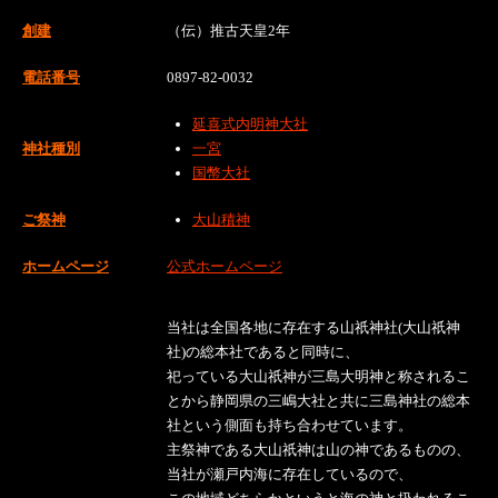
創建
（伝）推古天皇2年
電話番号
0897-82-0032
延喜式内明神大社
神社種別
一宮
国幣大社
ご祭神
大山積神
ホームページ
公式ホームページ
当社は全国各地に存在する山祇神社(大山祇神
社)の総本社であると同時に、
祀っている大山祇神が三島大明神と称されるこ
とから静岡県の三嶋大社と共に三島神社の総本
社という側面も持ち合わせています。
主祭神である大山祇神は山の神であるものの、
当社が瀬戸内海に存在しているので、