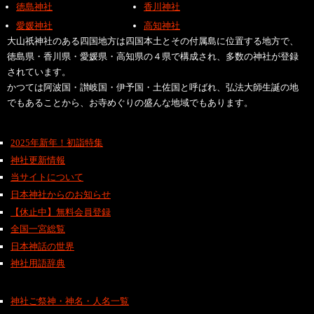
徳島神社
香川神社
愛媛神社
高知神社
大山祇神社のある四国地方は四国本土とその付属島に位置する地方で、
徳島県・香川県・愛媛県・高知県の４県で構成され、多数の神社が登録
されています。
かつては阿波国・讃岐国・伊予国・土佐国と呼ばれ、弘法大師生誕の地
でもあることから、お寺めぐりの盛んな地域でもあります。
2025年新年！初詣特集
神社更新情報
当サイトについて
日本神社からのお知らせ
【休止中】無料会員登録
全国一宮総覧
日本神話の世界
神社用語辞典
神社ご祭神・神名・人名一覧