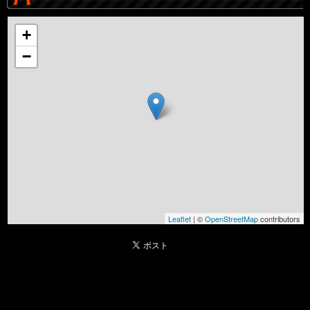
+
−
Leaflet
| ©
OpenStreetMap
contributors