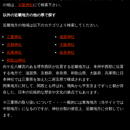
の他は、
大阪神社
にて検索下さい。
以外の近畿地方の他の県で探す
近畿地方の地域は以下のカテゴリより検索してください。
三重神社
滋賀神社
京都神社
大阪神社
兵庫神社
奈良神社
和歌山神社
向ケ丘八幡宮のある堺市西区が位置する近畿地方は、本州中西部に位置
する地方で、滋賀県、京都府、奈良県、和歌山県、大阪府、兵庫県に日
本神社では三重県を加えた二府五県で構成されます。
関東地方に対して、関西とも呼ばれ、飛鳥から平安京までずっと都が存
在した、日本の伝統的な歴史や文化の拠点でもあります。
※三重県の取り扱いについて・・・一般的には東海地方（当サイトでは
中部地方）になるのですが、神社分類の便宜上、近畿地方に分類してい
ます。