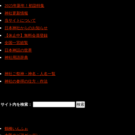
2025年新年！初詣特集
神社更新情報
当サイトについて
日本神社からのお知らせ
【休止中】無料会員登録
全国一宮総覧
日本神話の世界
神社用語辞典
神社ご祭神・神名・人名一覧
神社の参拝の仕方・作法
サイト内を検索：
鶴橋いんふぉ