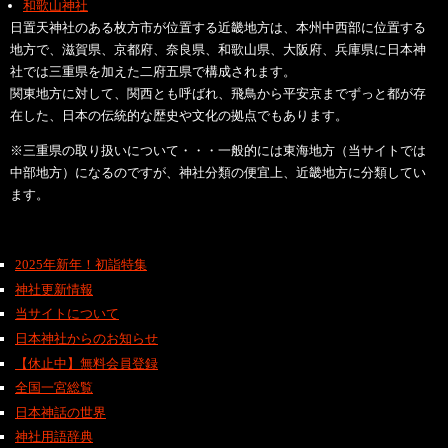
和歌山神社
日置天神社のある枚方市が位置する近畿地方は、本州中西部に位置する
地方で、滋賀県、京都府、奈良県、和歌山県、大阪府、兵庫県に日本神
社では三重県を加えた二府五県で構成されます。
関東地方に対して、関西とも呼ばれ、飛鳥から平安京までずっと都が存
在した、日本の伝統的な歴史や文化の拠点でもあります。
※三重県の取り扱いについて・・・一般的には東海地方（当サイトでは
中部地方）になるのですが、神社分類の便宜上、近畿地方に分類してい
ます。
2025年新年！初詣特集
神社更新情報
当サイトについて
日本神社からのお知らせ
【休止中】無料会員登録
全国一宮総覧
日本神話の世界
神社用語辞典