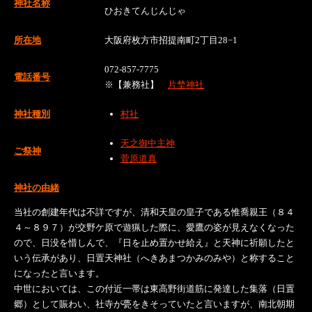
神社名称
ひおきてんじんじゃ
所在地
大阪府枚方市招提南町2丁目28−1
072-857-7775
電話番号
※【兼務社】
片埜神社
神社種別
村社
天之御中主神
ご祭神
菅原道真
神社の由緒
当社の創建年代は不詳ですが、清和天皇の皇子である惟喬親王（８４
４～８９７）が交野ケ原で遊猟した際に、愛鷹の姿が見えなくなった
ので、日没を惜しんで、『日を止め置かせ給え』と天神に祈願したと
いう伝承があり、日置天神社（へきあまつかみのみや）と称すること
になったと言います。
中世においては、この付近一帯は東高野街道筋に発達した集落（日置
郷）として賑わい、社寺が甍をきそっていたと言いますが、南北朝期