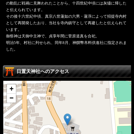
の動乱に戦禍に見舞われたことから、十四世紀中頃には灰燼に帰した
と伝えられています。
その後十六世紀中頃、真宗八世蓮如の六男・蓮淳によって招提寺内村
として再開発したおり、当社を寺内鎮守として再建したと伝えられて
います。
御祭神は天御中主神で、貞享年間に菅原道真を合祀。
明治5年、村社に列せられ、同年8月、神饌幣帛料供進社に指定されま
した。
日置天神社へのアクセス
+
−