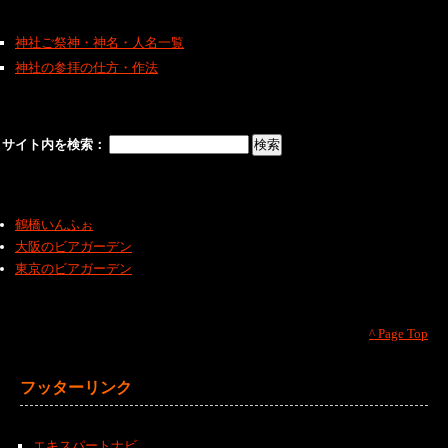
神社ご祭神・神名・人名一覧
神社の参拝の仕方・作法
サイト内を検索：
鶴橋いんふぉ
大阪のビアガーデン
東京のビアガーデン
^ Page Top
フッターリンク
エキスパートナビ