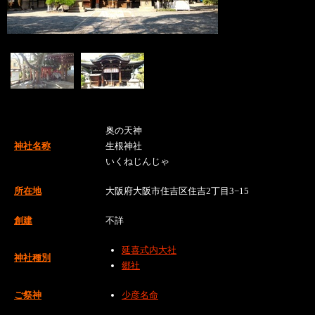
奥の天神
神社名称
生根神社
いくねじんじゃ
所在地
大阪府大阪市住吉区住吉2丁目3−15
創建
不詳
延喜式内大社
神社種別
郷社
ご祭神
少彦名命