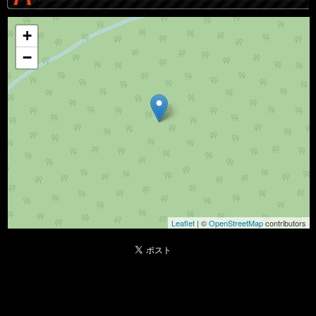
+
−
Leaflet
| ©
OpenStreetMap
contributors