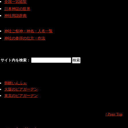
全国一宮総覧
日本神話の世界
神社用語辞典
神社ご祭神・神名・人名一覧
神社の参拝の仕方・作法
サイト内を検索：
鶴橋いんふぉ
大阪のビアガーデン
東京のビアガーデン
^ Page Top