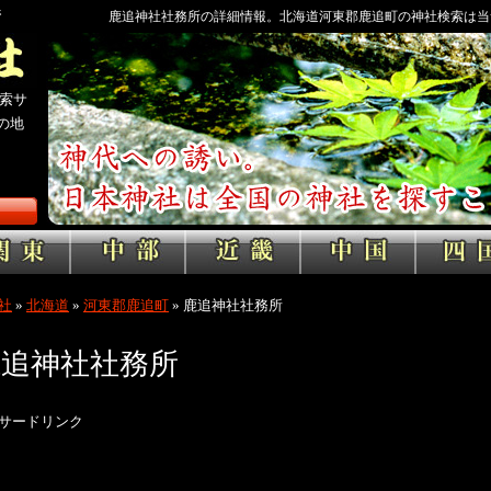
所
鹿追神社社務所の詳細情報。北海道河東郡鹿追町の神社検索は当
ます。
索サ
の地
社
»
北海道
»
河東郡鹿追町
»
鹿追神社社務所
鹿追神社社務所
サードリンク