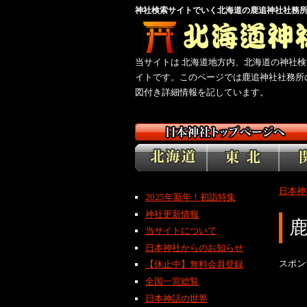
神社検索サイトでいく北海道の鹿追神社社務
当サイトは 北海道地方内、北海道の神社検
イトです。このページでは鹿追神社社務所
図付き詳細情報を記しています。
日本神
2025年新年！初詣特集
神社更新情報
当サイトについて
日本神社からのお知らせ
スポン
【休止中】無料会員登録
全国一宮総覧
日本神話の世界