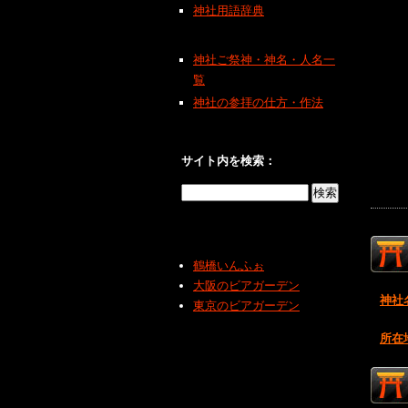
神社用語辞典
神社ご祭神・神名・人名一
覧
神社の参拝の仕方・作法
サイト内を検索：
鶴橋いんふぉ
大阪のビアガーデン
神社
東京のビアガーデン
所在