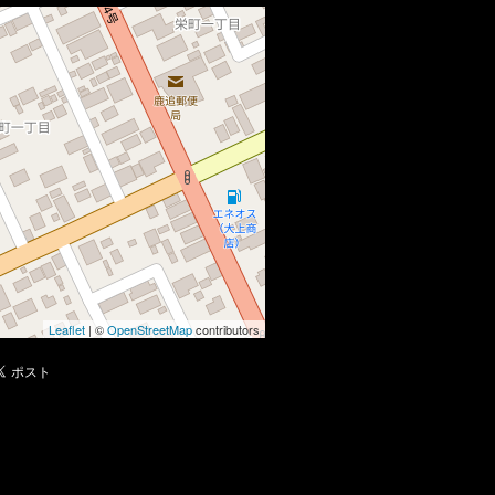
Leaflet
| ©
OpenStreetMap
contributors