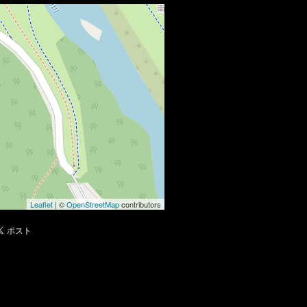
Leaflet
| ©
OpenStreetMap
contributors