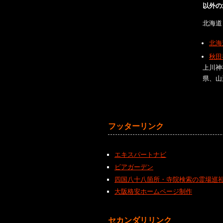
以外の
北海道
北海
秋田
上川神
県、山
フッターリンク
エキスパートナビ
ビアガーデン
四国八十八箇所・寺院検索の霊場巡
大阪格安ホームページ制作
セカンダリリンク