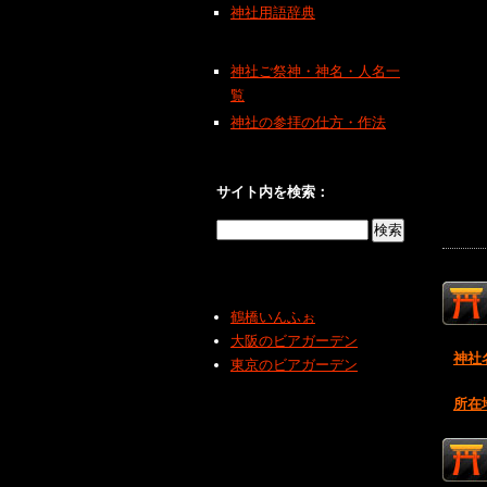
神社用語辞典
神社ご祭神・神名・人名一
覧
神社の参拝の仕方・作法
サイト内を検索：
鶴橋いんふぉ
大阪のビアガーデン
神社
東京のビアガーデン
所在