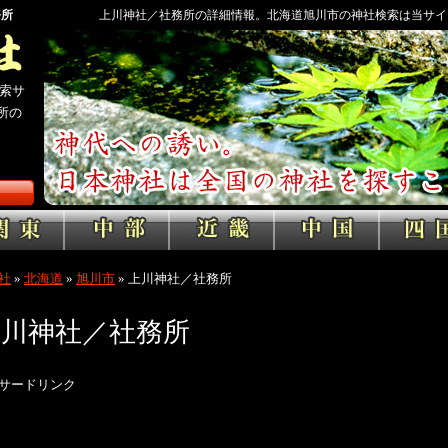
務所
上川神社／社務所の詳細情報。北海道旭川市の神社検索は当サイ
す。
索サ
所の
社
»
北海道
»
旭川市
»
上川神社／社務所
上川神社／社務所
サードリンク