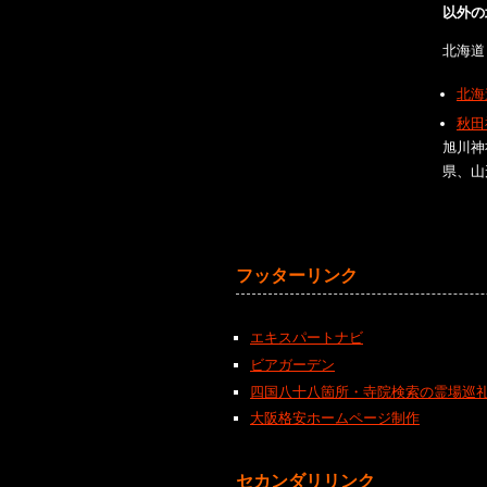
以外の
北海道
北海
秋田
旭川神
県、山
フッターリンク
エキスパートナビ
ビアガーデン
四国八十八箇所・寺院検索の霊場巡
大阪格安ホームページ制作
セカンダリリンク