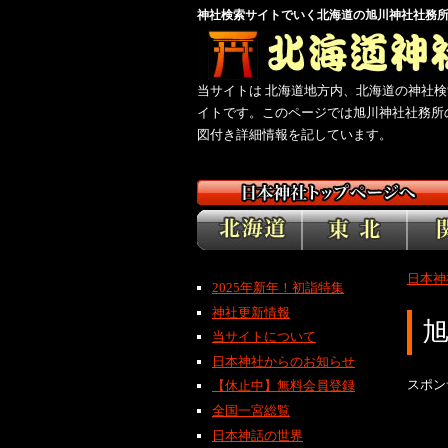
神社検索サイトでいく北海道の旭川神社社務
当サイトは 北海道地方内、北海道の神社検
イトです。このページでは旭川神社社務所
図付き詳細情報を記しています。
日本神
2025年新年！初詣特集
神社更新情報
当サイトについて
日本神社からのお知らせ
スポン
【休止中】無料会員登録
全国一宮総覧
日本神話の世界