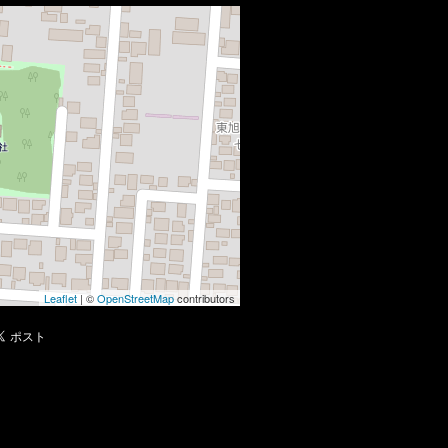
Leaflet
| ©
OpenStreetMap
contributors