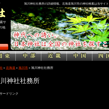
所
旭川神社社務所の詳細情報。北海道旭川市の神社検索は当サイト
索サ
の地
社
»
北海道
»
旭川市
»
旭川神社社務所
旭川神社社務所
サードリンク