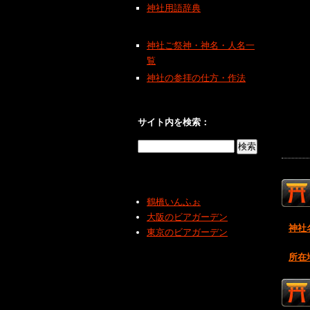
神社用語辞典
神社ご祭神・神名・人名一
覧
神社の参拝の仕方・作法
サイト内を検索：
鶴橋いんふぉ
大阪のビアガーデン
神社
東京のビアガーデン
所在