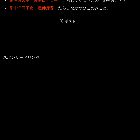
足仲彦天皇・帯中日子天皇
（たらしなかつひこのすめらみこと）
帯中津日子命・足仲彦尊
（たらしなかつひこのみこと）
スポンサードリンク