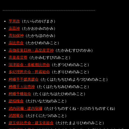
平景政
（たいらのかげまさ）
高龗神
（たかおかみのかみ）
高知保神
（たかちほのかみ）
高比売命
（たかひめのみこと）
高御産巣日神・高皇産霊神
（たかみむすひのかみ）
高皇産霊尊
（たかみむすびのみこと）
湍津姫命・多岐都比売命
（たぎつひめのみこと）
多紀理毘売命・田霧姫命
（たぎりひめのみこと）
栲幡千千媛萬媛命
（たくはたちぢひめよろづひめのみこと）
栲機千々比売神
（たくはたちぢみひめのみこと）
栲幡千幡姫命
（たくはたちはたひめのみこと）
建稲種命
（たけいなだねのみこと）
武内宿禰・建内宿禰
（たけうちのすくね・たけのうちのすくね）
武国竜命
（たけくにたつのみこと）
建玉依比売命・建玉依姫命
（たけたまよりひめのみこと）