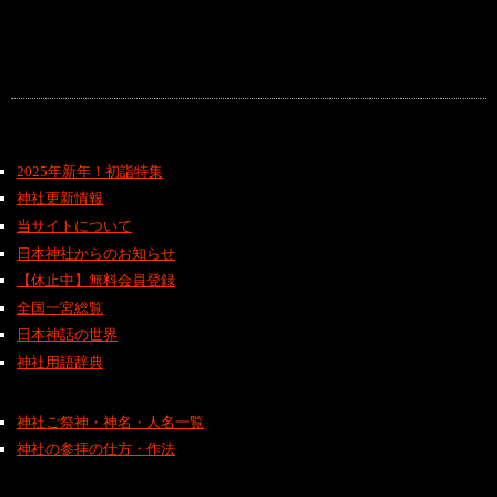
2025年新年！初詣特集
神社更新情報
当サイトについて
日本神社からのお知らせ
【休止中】無料会員登録
全国一宮総覧
日本神話の世界
神社用語辞典
神社ご祭神・神名・人名一覧
神社の参拝の仕方・作法