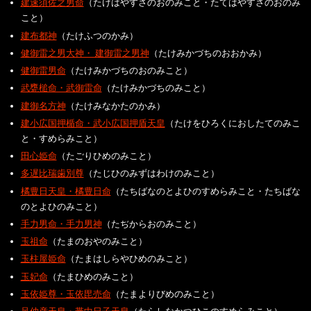
建速須佐之男命
（たけはやすさのおのみこと・たてはやすさのおのみ
こと）
建布都神
（たけふつのかみ）
健御雷之男大神・ 建御雷之男神
（たけみかづちのおおかみ）
健御雷男命
（たけみかづちのおのみこと）
武甕槌命・武御雷命
（たけみかづちのみこと）
建御名方神
（たけみなかたのかみ）
建小広国押楯命・武小広国押盾天皇
（たけをひろくにおしたてのみこ
と・すめらみこと）
田心姫命
（たごりひめのみこと）
多遅比瑞歯別尊
（たじひのみずはわけのみこと）
橘豊日天皇・橘豊日命
（たちばなのとよひのすめらみこと・たちばな
のとよひのみこと）
手力男命・手力男神
（たぢからおのみこと）
玉祖命
（たまのおやのみこと）
玉柱屋姫命
（たまはしらやひめのみこと）
玉妃命
（たまひめのみこと）
玉依姫尊・玉依毘売命
（たまよりびめのみこと）