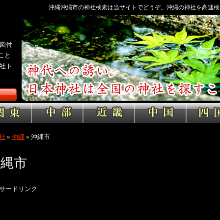
沖縄沖縄市の神社検索は当サイトでどうぞ。沖縄の神社を高速検
図付
こと
社ト
社
»
沖縄
»
沖縄市
沖縄市
サードリンク