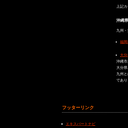
上記カ
沖縄
九州・
福岡
大分
沖縄市
大分県
九州と
であり
フッターリンク
エキスパートナビ