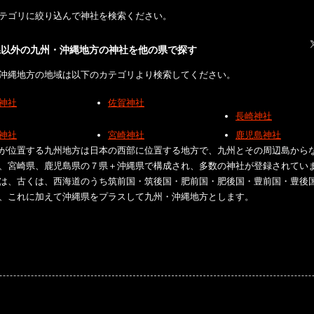
テゴリに絞り込んで神社を検索ください。
県以外の九州・沖縄地方の神社を他の県で探す
沖縄地方の地域は以下のカテゴリより検索してください。
神社
佐賀神社
長崎神社
神社
宮崎神社
鹿児島神社
が位置する九州地方は日本の西部に位置する地方で、九州とその周辺島から
、宮崎県、鹿児島県の７県＋沖縄県で構成され、多数の神社が登録されてい
は、古くは、西海道のうち筑前国・筑後国・肥前国・肥後国・豊前国・豊後
、これに加えて沖縄県をプラスして九州・沖縄地方とします。