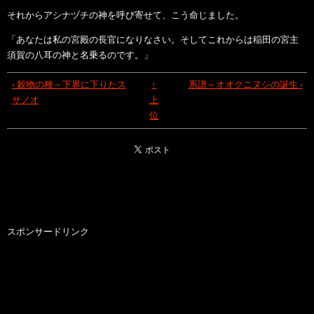
それからアシナヅチの神を呼び寄せて、こう命じました。
「あなたは私の宮殿の長官になりなさい。そしてこれからは稲田の宮主
須賀の八耳の神と名乗るのです。」
‹ 穀物の種～下界に下りたス
↑
系譜～オオクニヌシの誕生 ›
サノオ
上
位
スポンサードリンク