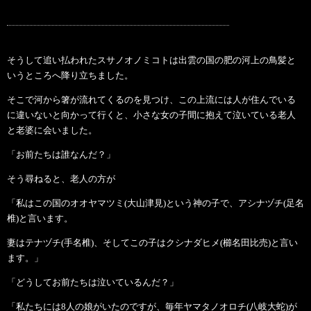
そうして追い払われたスサノオノミコトは出雲の国の肥の河上の鳥髪と
いうところへ降り立ちました。
そこで河から箸が流れてくるのを見つけ、この上流には人が住んでいる
に違いないと向かって行くと、小さな女の子間に抱えて泣いている老人
と老婆に会いました。
「お前たちは誰なんだ？」
そう尋ねると、老人の方が
「私はこの国のオオヤマツミ(大山津見)という神の子で、アシナヅチ(足名
椎)と言います。
妻はテナヅチ(手名椎)、そしてこの子はクシナダヒメ(櫛名田比売)と言い
ます。」
「どうしてお前たちは泣いているんだ？」
「私たちには8人の娘がいたのですが、毎年ヤマタノオロチ(八岐大蛇)が