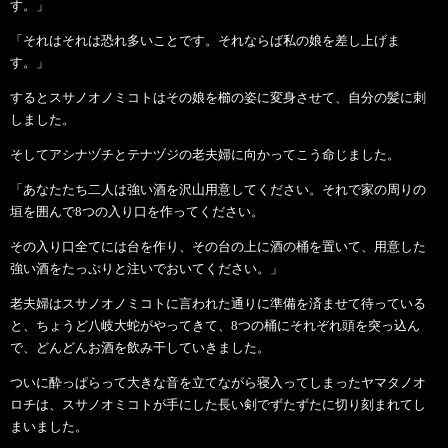
す。」
「それはそれは恐れ多いことです。それならば私の娘を差し上げま
す。」
するとスサノオノミコトはその娘を櫛の姿に変身させて、自分の髪に刺
しました。
そしてアシナヅチとテナヅジの老夫婦に向かってこう命じました。
「あなたたち二人は強い酒を沢山用意してください。それで家の周りの
垣を囲んで8つの入り口を作ってください。
その入り口全てには台を作り、その台の上に酒の桶を置いて、用意した
強い酒をたっぷりと注いでおいてください。」
老夫婦はスサノオノミコトに言われた通りに準備を済ませて待っている
と、ちょうど八岐大蛇がやってきて、8つの桶にそれぞれ頭を突っ込ん
で、どんどんお酒を飲み干していきました。
ついに酔っぱらって大きな音を立てながら寝入ってしまったヤマタノオ
ロチは、スサノオミコトが手にした長い剣でずたずたに切り刻まれてし
まいました。