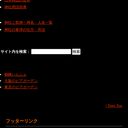
日本神話の世界
神社用語辞典
神社ご祭神・神名・人名一覧
神社の参拝の仕方・作法
サイト内を検索：
鶴橋いんふぉ
大阪のビアガーデン
東京のビアガーデン
^ Page Top
フッターリンク