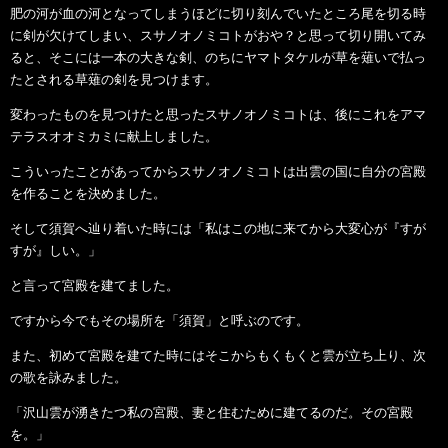
肥の河が血の河となってしまうほどに切り刻んでいたところ尾を切る時
に剣が欠けてしまい、スサノオノミコトがおや？と思って切り開いてみ
ると、そこには一本の大きな剣、のちにヤマトタケルが草を薙いで払っ
たとされる草薙の剣を見つけます。
変わったものを見つけたと思ったスサノオノミコトは、後にこれをアマ
テラスオオミカミに献上しました。
こういったことがあってからスサノオノミコトは出雲の国に自分の宮殿
を作ることを決めました。
そして須賀へ辿り着いた時には「私はこの地に来てから大変心が『すが
すが』しい。」
と言って宮殿を建てました。
ですから今でもその場所を「須賀」と呼ぶのです。
また、初めて宮殿を建てた時にはそこからもくもくと雲が立ち上り、次
の歌を詠みました。
「沢山雲が湧きたつ私の宮殿、妻と住むために建てるのだ。その宮殿
を。」