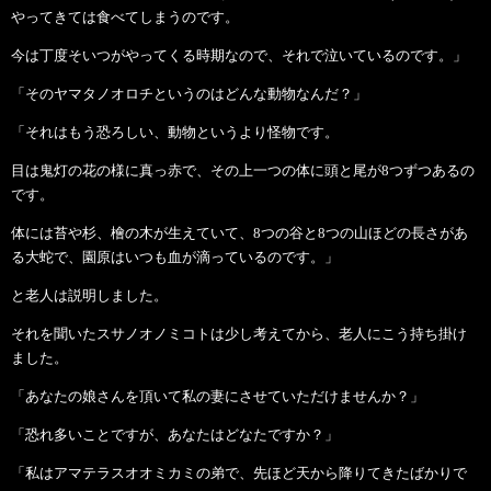
やってきては食べてしまうのです。
今は丁度そいつがやってくる時期なので、それで泣いているのです。」
「そのヤマタノオロチというのはどんな動物なんだ？」
「それはもう恐ろしい、動物というより怪物です。
目は鬼灯の花の様に真っ赤で、その上一つの体に頭と尾が8つずつあるの
です。
体には苔や杉、檜の木が生えていて、8つの谷と8つの山ほどの長さがあ
る大蛇で、園原はいつも血が滴っているのです。」
と老人は説明しました。
それを聞いたスサノオノミコトは少し考えてから、老人にこう持ち掛け
ました。
「あなたの娘さんを頂いて私の妻にさせていただけませんか？」
「恐れ多いことですが、あなたはどなたですか？」
「私はアマテラスオオミカミの弟で、先ほど天から降りてきたばかりで