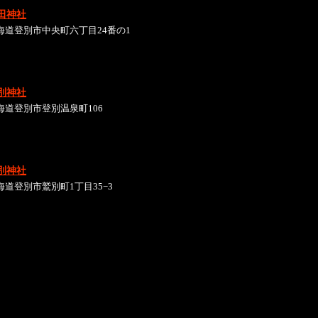
田神社
海道登別市中央町六丁目24番の1
別神社
海道登別市登別温泉町106
別神社
海道登別市鷲別町1丁目35−3