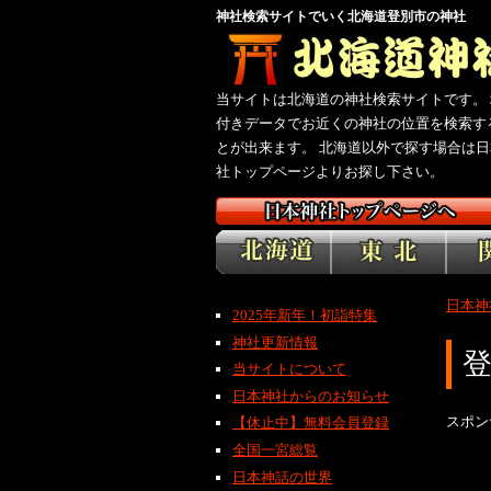
神社検索サイトでいく北海道登別市の神社
当サイトは北海道の神社検索サイトです。 
付きデータでお近くの神社の位置を検索す
とが出来ます。 北海道以外で探す場合は日
社トップページよりお探し下さい。
日本神
2025年新年！初詣特集
神社更新情報
当サイトについて
日本神社からのお知らせ
スポン
【休止中】無料会員登録
全国一宮総覧
日本神話の世界