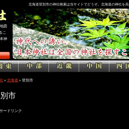
北海道登別市の神社検索は当サイトでどうぞ。北海道の神社を高
地図
るこ
本神
社
»
北海道
»
登別市
登別市
サードリンク