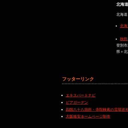
北海
北海道
北海
秋田
登別市
県＋北
フッターリンク
エキスパートナビ
ビアガーデン
四国八十八箇所・寺院検索の霊場巡
大阪格安ホームページ制作