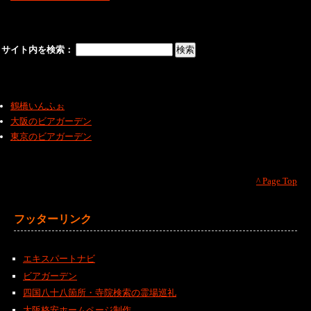
サイト内を検索：
鶴橋いんふぉ
大阪のビアガーデン
東京のビアガーデン
^ Page Top
フッターリンク
エキスパートナビ
ビアガーデン
四国八十八箇所・寺院検索の霊場巡礼
大阪格安ホームページ制作