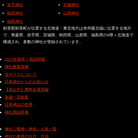
岩手神社
宮城神社
秋田神社
山形神社
福島神社
斜里郡斜里町が位置する北海道・東北地方は本州最北端に位置する地方
で、青森県、岩手県、宮城県、秋田県、山形県、福島県の6県＋北海道で
構成され、多数の神社が登録されています。
2025年新年！初詣特集
神社更新情報
当サイトについて
日本神社からのお知らせ
【休止中】無料会員登録
全国一宮総覧
日本神話の世界
神社用語辞典
神社ご祭神・神名・人名一覧
神社の参拝の仕方・作法