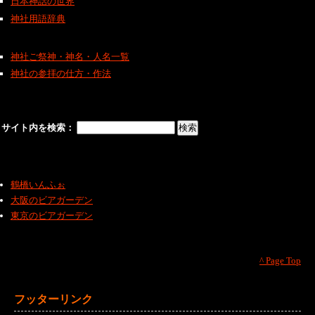
日本神話の世界
神社用語辞典
神社ご祭神・神名・人名一覧
神社の参拝の仕方・作法
サイト内を検索：
鶴橋いんふぉ
大阪のビアガーデン
東京のビアガーデン
^ Page Top
フッターリンク