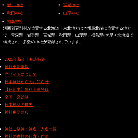
岩手神社
宮城神社
秋田神社
山形神社
福島神社
河西郡更別村が位置する北海道・東北地方は本州最北端に位置する地方
で、青森県、岩手県、宮城県、秋田県、山形県、福島県の6県＋北海道で
構成され、多数の神社が登録されています。
2025年新年！初詣特集
神社更新情報
当サイトについて
日本神社からのお知らせ
【休止中】無料会員登録
全国一宮総覧
日本神話の世界
神社用語辞典
神社ご祭神・神名・人名一覧
神社の参拝の仕方・作法