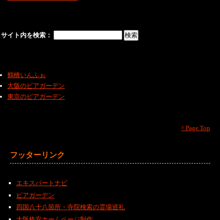
サイト内を検索：
鶴橋いんふぉ
大阪のビアガーデン
東京のビアガーデン
^ Page Top
フッターリンク
エキスパートナビ
ビアガーデン
四国八十八箇所・寺院検索の霊場巡礼
大阪格安ホームページ制作