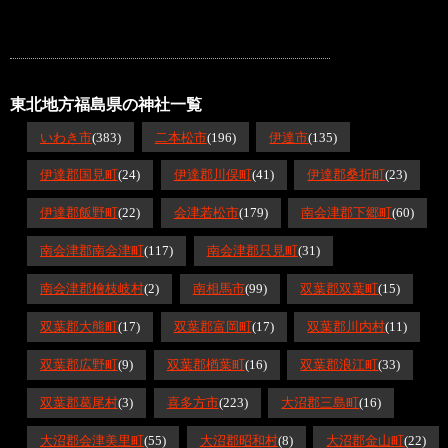
東北地方福島県の神社一覧
いわき市
(383)
二本松市
(196)
伊達市
(135)
伊達郡国見町
(24)
伊達郡川俣町
(41)
伊達郡桑折町
(23)
伊達郡飯野町
(22)
会津若松市
(179)
南会津郡下郷町
(60)
南会津郡南会津町
(117)
南会津郡只見町
(31)
南会津郡檜枝岐村
(2)
南相馬市
(99)
双葉郡双葉町
(15)
双葉郡大熊町
(17)
双葉郡富岡町
(17)
双葉郡川内村
(11)
双葉郡広野町
(9)
双葉郡楢葉町
(16)
双葉郡浪江町
(33)
双葉郡葛尾村
(3)
喜多方市
(223)
大沼郡三島町
(16)
大沼郡会津美里町
(55)
大沼郡昭和村
(8)
大沼郡金山町
(22)