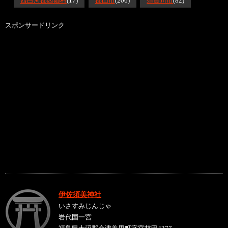
西白河郡西郷村
(17)
郡山市
(206)
須賀川市
(82)
スポンサードリンク
伊佐須美神社
いさすみじんじゃ
岩代国一宮