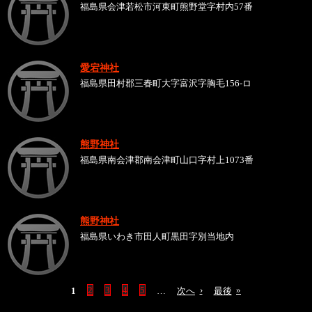
福島県会津若松市河東町熊野堂字村内57番
愛宕神社
福島県田村郡三春町大字富沢字胸毛156-ロ
熊野神社
福島県南会津郡南会津町山口字村上1073番
熊野神社
福島県いわき市田人町黒田字別当地内
1
2
3
4
5
…
次へ
›
最後
»