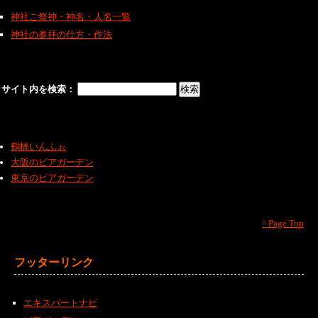
神社ご祭神・神名・人名一覧
神社の参拝の仕方・作法
サイト内を検索：
鶴橋いんふぉ
大阪のビアガーデン
東京のビアガーデン
^ Page Top
フッターリンク
エキスパートナビ