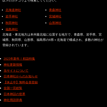
以下のカテゴリより検索してください。
北海道神社
青森神社
岩手神社
宮城神社
秋田神社
山形神社
福島神社
北海道・東北地方は本州最北端に位置する地方で、青森県、岩手県、宮
城県、秋田県、山形県、福島県の6県＋北海道で構成され、多数の神社が
登録されています。
2025年新年！初詣特集
神社更新情報
当サイトについて
日本神社からのお知らせ
【休止中】無料会員登録
全国一宮総覧
日本神話の世界
神社用語辞典