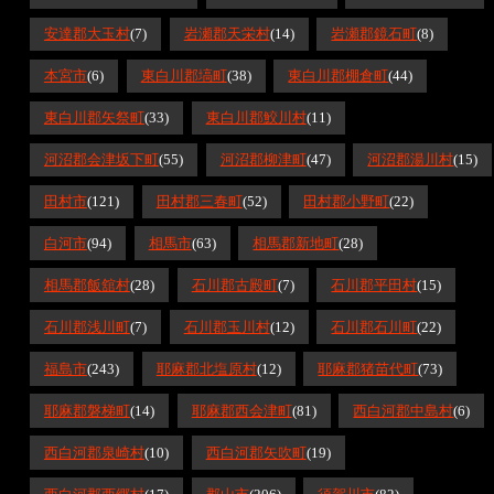
安達郡大玉村
(7)
岩瀬郡天栄村
(14)
岩瀬郡鏡石町
(8)
本宮市
(6)
東白川郡塙町
(38)
東白川郡棚倉町
(44)
東白川郡矢祭町
(33)
東白川郡鮫川村
(11)
河沼郡会津坂下町
(55)
河沼郡柳津町
(47)
河沼郡湯川村
(15)
田村市
(121)
田村郡三春町
(52)
田村郡小野町
(22)
白河市
(94)
相馬市
(63)
相馬郡新地町
(28)
相馬郡飯舘村
(28)
石川郡古殿町
(7)
石川郡平田村
(15)
石川郡浅川町
(7)
石川郡玉川村
(12)
石川郡石川町
(22)
福島市
(243)
耶麻郡北塩原村
(12)
耶麻郡猪苗代町
(73)
耶麻郡磐梯町
(14)
耶麻郡西会津町
(81)
西白河郡中島村
(6)
西白河郡泉崎村
(10)
西白河郡矢吹町
(19)