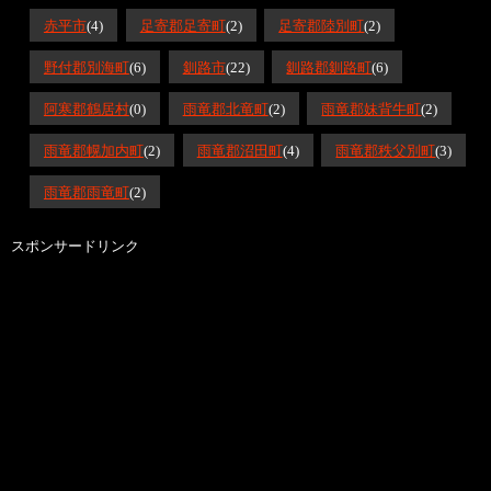
赤平市
(4)
足寄郡足寄町
(2)
足寄郡陸別町
(2)
野付郡別海町
(6)
釧路市
(22)
釧路郡釧路町
(6)
阿寒郡鶴居村
(0)
雨竜郡北竜町
(2)
雨竜郡妹背牛町
(2)
雨竜郡幌加内町
(2)
雨竜郡沼田町
(4)
雨竜郡秩父別町
(3)
雨竜郡雨竜町
(2)
スポンサードリンク