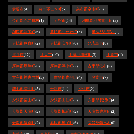
伊達市
(9)
余市郡仁木町
(6)
余市郡余市町
(6)
余市郡赤井川村
(1)
函館市
(64)
利尻郡利尻富士町
(5)
利尻郡利尻町
(6)
勇払郡むかわ町
(5)
勇払郡占冠村
(1)
勇払郡厚真町
(2)
勇払郡安平町
(6)
北広島市
(8)
北斗市
(12)
北見市
(16)
十勝郡浦幌町
(3)
千歳市
(4)
厚岸郡厚岸町
(6)
厚岸郡浜中町
(2)
古宇郡泊村
(6)
古宇郡神恵内村
(3)
古平郡古平町
(4)
名寄市
(7)
増毛郡増毛町
(5)
士別市
(11)
夕張市
(2)
夕張郡栗山町
(6)
夕張郡由仁町
(3)
夕張郡長沼町
(4)
天塩郡天塩町
(2)
天塩郡幌延町
(2)
天塩郡豊富町
(2)
天塩郡遠別町
(2)
奥尻郡奥尻町
(6)
宗谷郡猿払村
(0)