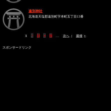
遠別神社
北海道天塩郡遠別町字本町五丁目13番
1
2
3
4
5
…
次へ
›
最後
»
スポンサードリンク