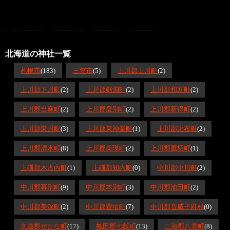
北海道の神社一覧
札幌市
(183)
三笠市
(5)
上川郡上川町
(2)
上川郡下川町
(2)
上川郡剣淵町
(2)
上川郡和寒町
(2)
上川郡当麻町
(2)
上川郡愛別町
(2)
上川郡新得町
(2)
上川郡東川町
(3)
上川郡東神楽町
(1)
上川郡比布町
(2)
上川郡清水町
(8)
上川郡美瑛町
(2)
上川郡鷹栖町
(1)
上磯郡木古内町
(1)
上磯郡知内町
(0)
中川郡中川町
(2)
中川郡幕別町
(9)
中川郡本別町
(3)
中川郡池田町
(2)
中川郡美深町
(2)
中川郡豊頃町
(7)
中川郡音威子府村
(0)
久遠郡せたな町
(17)
亀田郡七飯町
(13)
二海郡八雲町
(8)