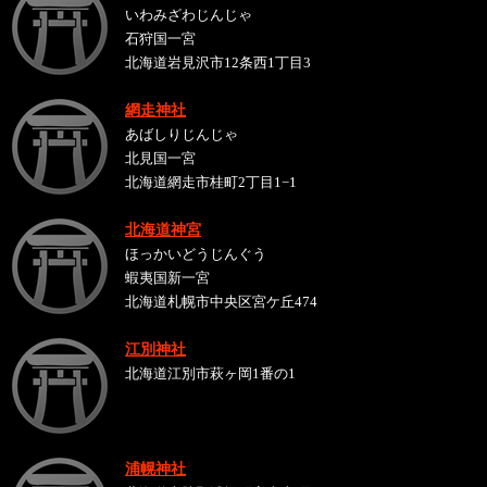
いわみざわじんじゃ
石狩国一宮
北海道岩見沢市12条西1丁目3
網走神社
あばしりじんじゃ
北見国一宮
北海道網走市桂町2丁目1−1
北海道神宮
ほっかいどうじんぐう
蝦夷国新一宮
北海道札幌市中央区宮ケ丘474
江別神社
北海道江別市萩ヶ岡1番の1
浦幌神社