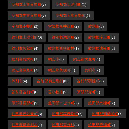
空知郡上富良野町
(2)
空知郡上砂川町
(1)
空知郡中富良野町
(2)
空知郡南富良野町
(1)
空知郡南幌町
(3)
空知郡奈井江町
(2)
紋別市
(5)
紋別郡上湧別町
(0)
紋別郡湧別町
(2)
紋別郡滝上町
(2)
紋別郡興部町
(4)
紋別郡西興部村
(1)
紋別郡遠軽町
(5)
紋別郡雄武町
(3)
網走市
(5)
網走郡大空町
(4)
網走郡津別町
(2)
網走郡美幌町
(2)
美唄市
(9)
芦別市
(4)
苫前郡初山別村
(0)
苫前郡羽幌町
(5)
苫前郡苫前町
(6)
苫小牧市
(5)
茅部郡森町
(3)
茅部郡鹿部町
(5)
虻田郡ニセコ町
(2)
虻田郡京極町
(2)
虻田郡倶知安町
(3)
虻田郡喜茂別町
(2)
虻田郡洞爺湖町
(3)
虻田郡留寿都村
(1)
虻田郡真狩村
(2)
虻田郡豊浦町
(2)