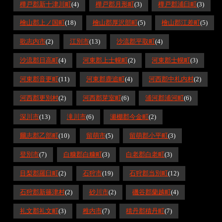
樺戸郡新十津川町
(4)
樺戸郡月形町
(3)
樺戸郡浦臼町
(3)
檜山郡上ノ国町
(18)
檜山郡厚沢部町
(5)
檜山郡江差町
(5)
歌志内市
(2)
江別市
(13)
沙流郡平取町
(4)
沙流郡日高町
(4)
河東郡上士幌町
(2)
河東郡士幌町
(3)
河東郡音更町
(11)
河東郡鹿追町
(4)
河西郡中札内村
(2)
河西郡更別村
(2)
河西郡芽室町
(6)
浦河郡浦河町
(6)
深川市
(13)
滝川市
(6)
瀬棚郡今金町
(2)
爾志郡乙部町
(10)
留萌市
(5)
留萌郡小平町
(3)
登別市
(7)
白糠郡白糠町
(3)
白老郡白老町
(3)
目梨郡羅臼町
(2)
石狩市
(19)
石狩郡当別町
(12)
石狩郡新篠津村
(2)
砂川市
(2)
磯谷郡蘭越町
(4)
礼文郡礼文町
(3)
稚内市
(7)
積丹郡積丹町
(7)