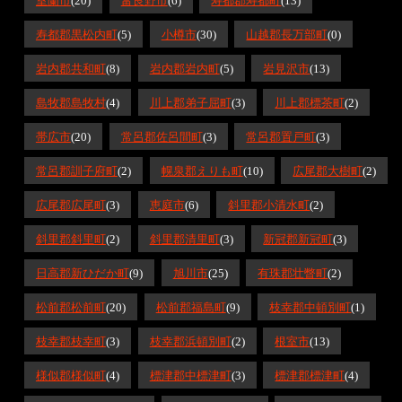
室蘭市
(20)
富良野市
(6)
寿都郡寿都町
(13)
寿都郡黒松内町
(5)
小樽市
(30)
山越郡長万部町
(0)
岩内郡共和町
(8)
岩内郡岩内町
(5)
岩見沢市
(13)
島牧郡島牧村
(4)
川上郡弟子屈町
(3)
川上郡標茶町
(2)
帯広市
(20)
常呂郡佐呂間町
(3)
常呂郡置戸町
(3)
常呂郡訓子府町
(2)
幌泉郡えりも町
(10)
広尾郡大樹町
(2)
広尾郡広尾町
(3)
恵庭市
(6)
斜里郡小清水町
(2)
斜里郡斜里町
(2)
斜里郡清里町
(3)
新冠郡新冠町
(3)
日高郡新ひだか町
(9)
旭川市
(25)
有珠郡壮瞥町
(2)
松前郡松前町
(20)
松前郡福島町
(9)
枝幸郡中頓別町
(1)
枝幸郡枝幸町
(3)
枝幸郡浜頓別町
(2)
根室市
(13)
様似郡様似町
(4)
標津郡中標津町
(3)
標津郡標津町
(4)