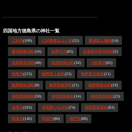
四国地方徳島県の神社一覧
三好市
(109)
三好郡東みよし町
(32)
勝浦郡上勝町
(14)
勝浦郡勝浦町
(16)
吉野川市
(83)
名東郡佐那河内村
(5)
名西郡石井町
(49)
名西郡神山町
(54)
小松島市
(62)
徳島市
(215)
板野郡上板町
(23)
板野郡北島町
(11)
板野郡松茂町
(9)
板野郡板野町
(21)
板野郡藍住町
(19)
海部郡海陽町
(50)
海部郡牟岐町
(14)
海部郡美波町
(23)
美馬市
(103)
美馬郡つるぎ町
(74)
那賀郡那賀町
(83)
阿南市
(146)
阿波市
(80)
鳴門市
(88)