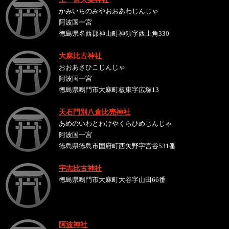
かみいちのみやおおあわじんじゃ
阿波国一宮
徳島県名西郡神山町神領字西上角330
大麻比古神社
おおあさひこじんじゃ
阿波国一宮
徳島県鳴門市大麻町板東字広塚13
天石門別八倉比売神社
あめのいわとわけやくらひめじんじゃ
阿波国一宮
徳島県徳島市国府町西矢野字宮谷531番
宇志比古神社
徳島県鳴門市大麻町大谷字山田66番
阿波神社