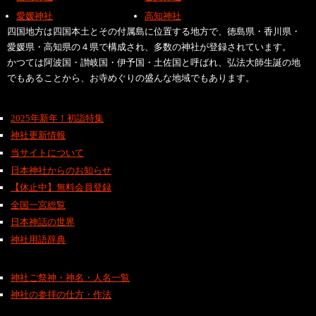
愛媛神社
高知神社
四国地方は四国本土とその付属島に位置する地方で、徳島県・香川県・
愛媛県・高知県の４県で構成され、多数の神社が登録されています。
かつては阿波国・讃岐国・伊予国・土佐国と呼ばれ、弘法大師生誕の地
でもあることから、お寺めぐりの盛んな地域でもあります。
2025年新年！初詣特集
神社更新情報
当サイトについて
日本神社からのお知らせ
【休止中】無料会員登録
全国一宮総覧
日本神話の世界
神社用語辞典
神社ご祭神・神名・人名一覧
神社の参拝の仕方・作法