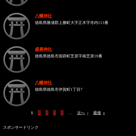
八幡神社
徳島県勝浦郡上勝町大字正木字寺内113番
盛勇神社
徳島県徳島市国府町芝原字南芝原19番
八幡神社
徳島県徳島市伊賀町1丁目7
1
2
3
4
5
…
次へ
›
最後
»
スポンサードリンク