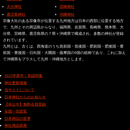
大分神社
宮崎神社
鹿児島神社
沖縄神社
宗像大社のある宗像市が位置する九州地方は日本の西部に位置する地方
で、九州とその周辺島からなり、福岡県、佐賀県、長崎県、熊本県、大
分県、宮崎県、鹿児島県の７県＋沖縄県で構成され、多数の神社が登録
されています。
九州とは、古くは、西海道のうち筑前国・筑後国・肥前国・肥後国・豊
前国・豊後国・日向国・大隅国・薩摩国の9国の総称であり、これに加え
て沖縄県をプラスして九州・沖縄地方とします。
2025年新年！初詣特集
神社更新情報
当サイトについて
日本神社からのお知らせ
【休止中】無料会員登録
全国一宮総覧
日本神話の世界
神社用語辞典