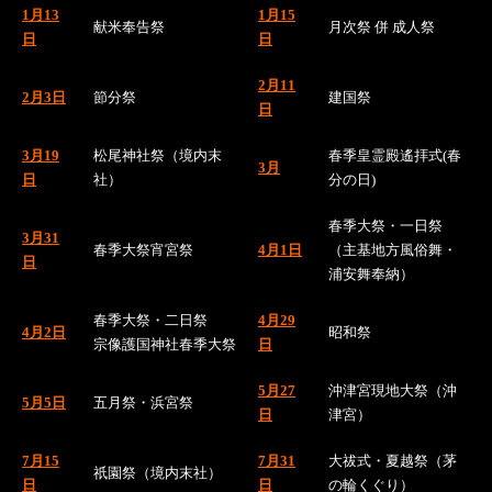
1月13
1月15
献米奉告祭
月次祭 併 成人祭
日
日
2月11
2月3日
節分祭
建国祭
日
3月19
松尾神社祭（境内末
春季皇霊殿遙拝式(春
3月
日
社）
分の日)
春季大祭・一日祭
3月31
春季大祭宵宮祭
4月1日
（主基地方風俗舞・
日
浦安舞奉納）
春季大祭・二日祭
4月29
4月2日
昭和祭
宗像護国神社春季大祭
日
5月27
沖津宮現地大祭（沖
5月5日
五月祭・浜宮祭
日
津宮）
7月15
7月31
大祓式・夏越祭（茅
祇園祭（境内末社）
日
日
の輪くぐり）