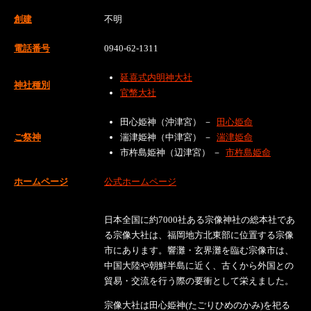
創建
不明
電話番号
0940-62-1311
延喜式内明神大社
神社種別
官幣大社
田心姫神（沖津宮） －
田心姫命
ご祭神
湍津姫神（中津宮） －
湍津姫命
市杵島姫神（辺津宮） －
市杵島姫命
ホームページ
公式ホームページ
日本全国に約7000社ある宗像神社の総本社であ
る宗像大社は、福岡地方北東部に位置する宗像
市にあります。響灘・玄界灘を臨む宗像市は、
中国大陸や朝鮮半島に近く、古くから外国との
貿易・交流を行う際の要衝として栄えました。
宗像大社は田心姫神(たごりひめのかみ)を祀る