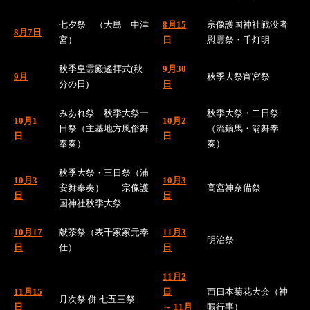
七夕祭 （大島 中津
8月15
宗像護国神社戦没者
8月7日
宮）
日
慰霊祭・千灯明
秋季皇霊殿遙拝式(秋
9月30
9月
秋季大祭宵宮祭
分の日)
日
みあれ祭 秋季大祭一
秋季大祭・二日祭
10月1
10月2
日祭（主基地方風俗舞
（流鏑馬・翁舞奉
日
日
奉奏）
奏）
秋季大祭・三日祭（浦
10月3
10月3
安舞奉奏） 宗像護
高宮神奈備祭
日
日
国神社秋季大祭
10月17
献茶祭（表千家家元奉
11月3
明治祭
日
仕）
日
11月2
11月15
日
西日本菊花大会（神
月次祭 併 七五三祭
日
～ 11月
賑行事）