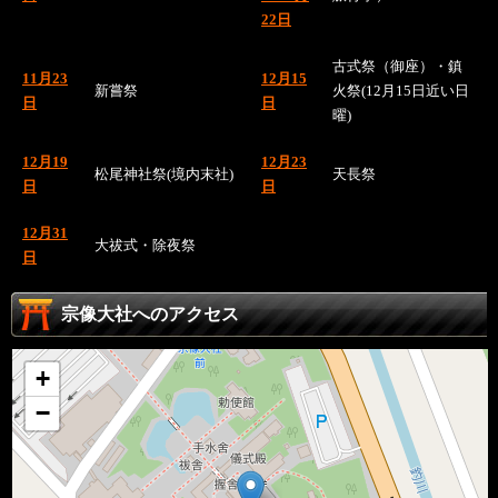
22日
古式祭（御座）・鎮
11月23
12月15
新嘗祭
火祭(12月15日近い日
日
日
曜)
12月19
12月23
松尾神社祭(境内末社)
天長祭
日
日
12月31
大祓式・除夜祭
日
宗像大社へのアクセス
+
−