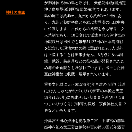
が御神体で神の島と呼ばれ、天然記念物(国指定
沖ノ島鳥獣保護区/集団繁殖地)でもあります。
神社の由緒
島の周囲は約4km、九州から約60km沖合にあ
り、九州と朝鮮半島とを結ぶ玄界灘のほぼ中央
に位置します。古代からの風習を今も守り、女
人禁制であり、10日交代で派遣される沖津宮の
神職以外は男性でも毎年5月27日の日本海海戦
を記念した現地大祭の際に選ばれた200人以外
は上陸することは出来ません。8万点に及ぶ銅
鏡、武器、装身具などの祭祀品が発見されたた
め海の正倉院とも呼ばれています。出土した神
宝は神宝館に収蔵・展示されています。
重要文化財に天正6(1578年)年再建の五間社流造
(ごけんしゃながれづくり)で杮葺の本殿と天正
18年(1590年)に再建された切妻妻入造(きりづま
つまいりづくり)で杮葺の拝殿、宗像神社文書12
巻などがあります。
沖津宮の田心姫神を祀る第二宮、中津宮の湍津
姫神を祀る第三宮は伊勢神宮の第60回式年遷宮