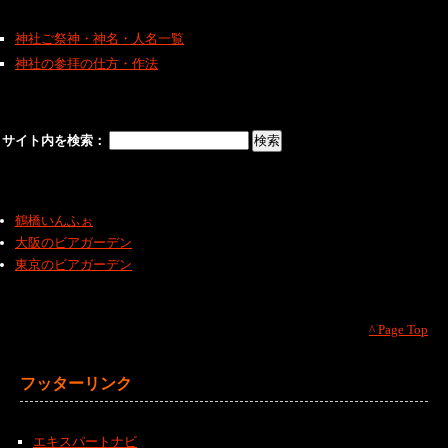
神社ご祭神・神名・人名一覧
神社の参拝の仕方・作法
サイト内を検索：
鶴橋いんふぉ
大阪のビアガーデン
東京のビアガーデン
^ Page Top
フッターリンク
エキスパートナビ