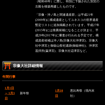
（昭和48年）に際し、特別に下賜された別宮の
古殿を移築再建したものです。
「宗像・沖ノ島と関連遺産群」は平成21年
(2009年)に構成遺産としてユネスコの世界遺産
暫定リストに追加掲載されています。平成27年
(2015年)には推薦候補になることが決まり、平
成29年(2017年)に審査が行われる予定です。構
成資産候補は沖ノ島(宗像大社沖津宮)、宗像大
社中津宮と御嶽山祭祀遺跡(御嶽神社)、沖津宮
遥拝所(瀛津宮)、宗像大社辺津宮など。
宗像大社詳細情報
年間行事
1月1日
1月10
恵比寿祭（境内末
～ 1月3
新年祭
日
社）
日