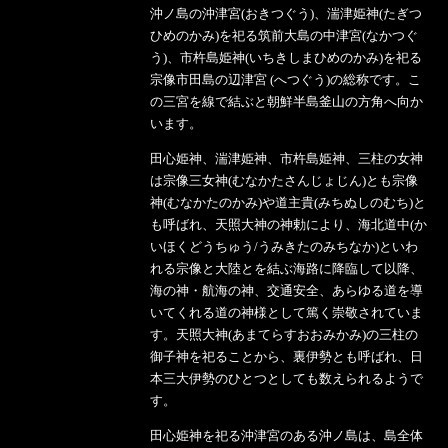
沖ノ島の沖津宮(おきつぐう)、湍津姫神(たぎつ
ひめのかみ)を祀る筑前大島の中津宮(なかつぐ
う)、市杵島姫神(いちきしまひめのかみ)を祀る
宗像市田島の辺津宮 (へつぐう)の総称です。こ
の三宮を線で結ぶと朝鮮半島釜山の方角へ向か
います。
田心姫神、湍津姫神、市杵島姫神、三柱の女神
は宗像三女神(むなかたさんじょじん)とも宗像
神(むなかたのかみ)や道主貴(みちぬしのむち)と
も呼ばれ、天照大神の神勅により、海北道中(か
いほくどうちゅう/うみきたのみちなか)といわ
れる宗像と大陸とを結ぶ海路に降臨して以降、
海の神・航海の神、交通安全、あらゆる道を導
いてくれる道の神様として篤く崇敬されていま
す。天照大神(あまてらすおおみかみ)の三柱の
御子神を祀ることから、裏伊勢とも呼ばれ、日
本三大伊勢のひとつとしても数えられるようで
す。
田心姫神を祀る沖津宮のある沖ノ島は、島全体