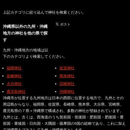
上記カテゴリに絞り込んで神社を検索ください。
沖縄県以外の九州・沖縄
地方の神社を他の県で探
す
九州・沖縄地方の地域は以
下のカテゴリより検索してください。
福岡神社
佐賀神社
長崎神社
熊本神社
大分神社
宮崎神社
鹿児島神社
沖縄神社
沖縄市が位置する九州地方は日本の西部に位置する地方で、九州とその
周辺島からなり、福岡県、佐賀県、長崎県、熊本県、大分県、宮崎県、
鹿児島県の７県＋沖縄県で構成され、多数の神社が登録されています。
九州とは、古くは、西海道のうち筑前国・筑後国・肥前国・肥後国・豊
前国・豊後国・日向国・大隅国・薩摩国の9国の総称であり、これに加え
て沖縄県をプラスして九州・沖縄地方とします。